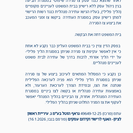
לאחר שהוצא כנגד עסק צו סגירה שיפוטי במסגרת תביעה
בגין ניהול עסק ללא רישיון בבית המשפט לעניינים מקומיים
(הליך פלילי), בעליו הגישו עתירה מנהלית כנגד רשות הרישוי
למתן רישיון עסק. במסגרת העתירה ביקשו צו זמני המעכב
את ביצוע צו הסגירה.
בית המשפט דחה את הבקשה.
בפסק הדין צוין כי בבית המשפט העליון כבר נקבע לא אחת
כי אין לאפשר עקיפת צו סגירה שניתן במסגרת הליך פלילי-
על ידי הליך אזרחי, לרבות בדרך של עתירה לבית משפט
לעניינים מנהליים.
כן נקבע כי המסלול המתאים לעיכוב ביצוע של צו סגירה
שניתן במסגרת הליך פלילי הוא פניה לערכאה הפלילית
שנתנה את הצו, ובמידת הצורך לערכאת הערעור, ולא
באמצעות עתירה מנהלית או בקשה לצו ביניים במסגרת
העתירה המנהלית. אחרת, צו הביניים בהליך המנהלי יאפשר
לעקוף את צו הסגיר החלוט שניתן בהליך הפלילי.
עתמ (מרכז) 49649-12-25
גראף הוטל בע"מ נ. עיריית ראשון
לציון- האגף לרישוי וקידום עסקים
(פורסם בנבו, 16.1.2026)