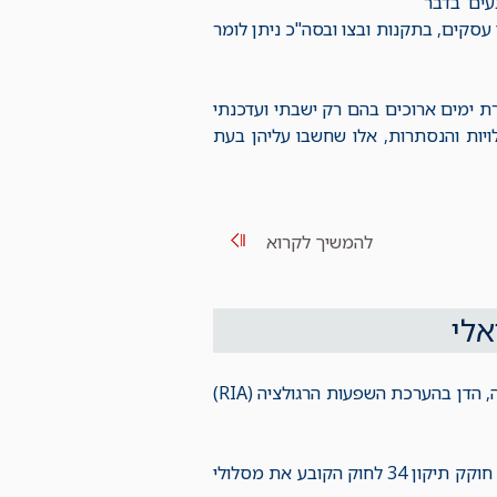
עים בדבר
 עסקים, בתקנות ובצו ובסה"כ ניתן לומר
רת ימים ארוכים בהם רק ישבתי ועדכנתי
יות והנסתרות, אלו שחשבו עליהן בעת
להמשיך לקרוא
אלי
ב 18.1.2018 פורסם דו"ח, של האגף לטיוב רגולציה במשרד ראש הממשלה, הדן בהערכת השפעות הרגולציה (RIA)
דו"ח זה היווה את הבסיס להצעת החוק ל"רישוי הדיפרנציאלי", שבעקבותיה חוקק תיקון 34 לחוק הקובע את מסלולי