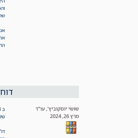
הי
והכ
שהיו אלו 8
אני
את 
החק
דוח 
שושי יוסקוביץ', עו"ד
מרץ 26, 2024
של 