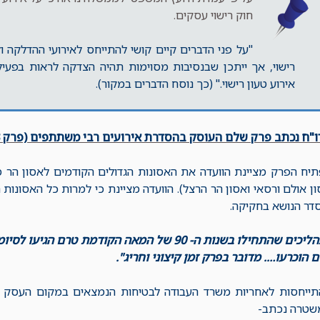
חוק רישוי עסקים.
"על פני הדברים קיים קושי להתייחס לאירועי ההדלקה ול
רישוי, אך ייתכן שבנסיבות מסוימות תהיה הצדקה לראות בפעיל
אירוע טעון רישוי." (כך נוסח הדברים במקור).
"ח נכתב פרק שלם העוסק בהסדרת אירועים רבי משתתפים (פרק 13, עמוד 121).
יח הפרק מציינת הוועדה את האסונות הגדולים הקודמים לאסון הר מי
ן אולם ורסאי ואסון הר הרצל). הוועדה מציינת כי למרות כל האסונות
דר הנושא בחקיקה.
"תהליכים שהתחילו בשנות ה- 90 של המאה הקודמת ט
 הוכרעו…. מדובר בפרק זמן קיצוני וחריג".
תייחסות לאחריות משרד העבודה לבטיחות הנמצאים במקום העסק ו
שטרה נכתב-