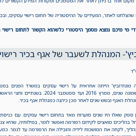
 מקום אחד בו ניתן לאתר את המסמכים ומקורות המידע הקשורים לת
הצלחנו לאתר, המעידים על ההיסטוריה של תחום רישוי עסקים, ובכלל
בידי מי מיכם נמצא מסמך היסטורי כלשהוא הקשור לתחום רישוי 
יץ'- המנהלת לשעבר של אגף בכיר רישו
"ד
ה מונדרוביץ' הייתה אחראית על רישוי עסקים במשרד הפנים במ
משמונה שנים, ממרץ 2016 ועד ספטמבר 2024. בשנתיים
הלת האגף ובשש שנים לאחר מכן כיהנה כמנהלת אגף בכיר.
 ספק שאלו היו שנים סוערות מאד בתחום רישוי עסקים. עם כניסת
ל בהליכים מואצים לקידום רפורמה ואפשר לומר, במילותיה, שהיא צנח
ליך, לקחה את המושכות לידיה והובילה את הרפורמה עד לגמר. כמע