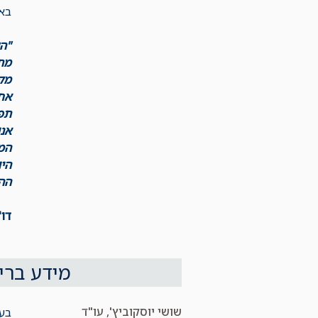
באו
מתר
מק
אחר
תפ
אנ
הממ
הי
ההס
דו"
מידע בריש
שושי יוסקוביץ', עו"ד
בעק