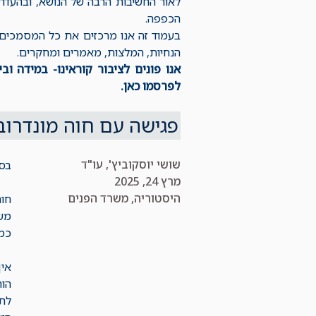
לאור החשיבות הרבה של הנושא, ובהעדר
הכפפה.
בעמוד זה אנו מרכזים את כל המסמכים ש
הנחיות, המלצות, מאמרים ומחקרים.
אנו פונים לציבור קוראינו- במידה ו
לפרסמו כאן.
פגישה עם חוה מונדרוב
שושי יוסקוביץ', עו"ד
בס
מרץ 24, 2025
קטגוריות
היסטוריה
,
משרד הפנים
חו
כמנ
אין
הוח
לתה