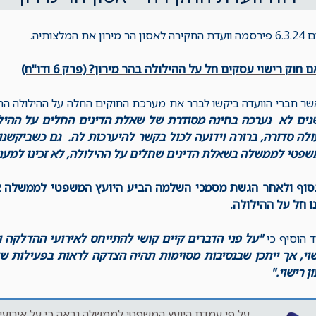
ה לאסון הר מירון את המלצותיה.
 חוק רישוי עסקים חל על ההילולה בהר מירון? (פרק 6 ודו"ח)
ר חברי הוועדה ביקשו לברר את מערכת החוקים החלה על ההילולה התב
נים לא נערכה בחינה מסודרת של שאלת הדינים החלים על ההי
לה סדורה, ברורה וידועה לכול בקשר להיערכות לה. גם כשביקשנ
שפטי לממשלה בשאלת הדינים שחלים על ההילולה, לא זכינו למענ
סוף ולאחר הגשת מסמכי השלמה הביע היועץ המשפטי לממשלה את
ו חל על ההילולה.
ד הוסיף כי
"על פני הדברים קיים קושי להתייחס לאירועי ההדלקה ו
וי, אך ייתכן שבנסיבות מסוימות תהיה הצדקה לראות בפעילות ש
ן רישוי."
על פי עמדת היועץ המשפטי לממשלה נראה כי על אירועי ה