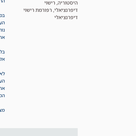
הרי
קטגוריות
היסטוריה
,
רישוי
דיפרנציאלי
,
רפורמת רישוי
בפר
דיפרנציאלי
העס
נות
אחרי
בלב
אלא
לאו
הע
אחר
המ
מצ"