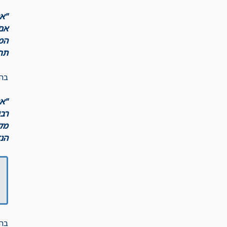
"אנ
אם 
המ
תחו
בהת
"א
מק
הנד
בהת