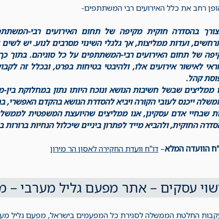
פן רחב את כלל האירועים רבי המשתתפים-
חשים, ועדות ממליצות, אך גלגלי השינוי מסרבים לנוע. יש לשים
יפה של תחום האירועים רבי-המשתתפים על כל סוגיהם. בתוך כך,
אי לאישור אירועים אלו, ולהיבטי בטיחות בפרט, ובכלל זה לקבוע
וסת קהל.
ו ממליצים שבשל חשיבות הנושא ונוכח היותו נתון במחלוקת בין
שלה ייכנס לעובי הקורה ויביא להסדרת הנושא בהקדם האפשרי, ב
ות שבחיי אדם עסקינן, אנו ממליצים שהיועצת המשפטית לממש
דרה החוקית, ולהביא מייד לפתרון ביניים שיכלול הנחיות ברורות ב
ח הוועדה המלא
–
דו"ח וועדת החקירה לאסון הר מירון
וי עסקים – אתר מפעם גליל מערבי – מאי 3
בות החלטת הממשלה לסגירת כל המפעמים בישראל, מפעם גליל מערבי