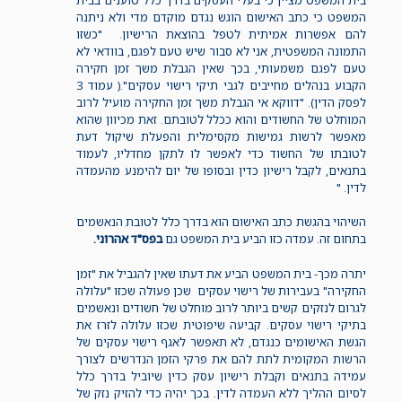
בית המשפט מציין כי בעלי העסקים בדרך כלל טוענים בבית
המשפט כי כתב האישום הוגש נגדם מוקדם מדי ולא ניתנה
להם אפשרות אמיתית לטפל בהוצאת הרישיון. "כשזו
התמונה המשפטית, אני לא סבור שיש טעם לפגם, בוודאי לא
טעם לפגם משמעותי, בכך שאין הגבלת משך זמן חקירה
הקבוע בנהלים מחייבים לגבי תיקי רישוי עסקים".( עמוד 3
לפסק הדין). "דווקא אי הגבלת משך זמן החקירה מועיל לרוב
המוחלט של החשודים והוא ככלל לטובתם. זאת מכיוון שהוא
מאפשר לרשות גמישות מקסימלית והפעלת שיקול דעת
לטובתו של החשוד כדי לאפשר לו לתקן מחדליו, לעמוד
בתנאים, לקבל רישיון כדין ובסופו של יום להימנע מהעמדה
לדין. "
השיהוי בהגשת כתב האישום הוא בדרך כלל לטובת הנאשמים
בתחום זה. עמדה כזו הביע בית המשפט גם
בפס"ד אהרוני.
יתרה מכך- בית המשפט הביע את דעתו שאין להגביל את "זמן
החקירה" בעבירות של רישוי עסקים שכן פעולה שכזו "עלולה
לגרום לנזקים קשים ביותר לרוב מוחלט של חשודים ונאשמים
בתיקי רישוי עסקים. קביעה שיפוטית שכזו עלולה לזרז את
הגשת האישומים כנגדם, לא תאפשר לאגף רישוי עסקים של
הרשות המקומית לתת להם את פרקי הזמן הנדרשים לצורך
עמידה בתנאים וקבלת רישיון עסק כדין שיוביל בדרך כלל
לסיום ההליך ללא העמדה לדין. בכך יהיה כדי להזיק נזק של