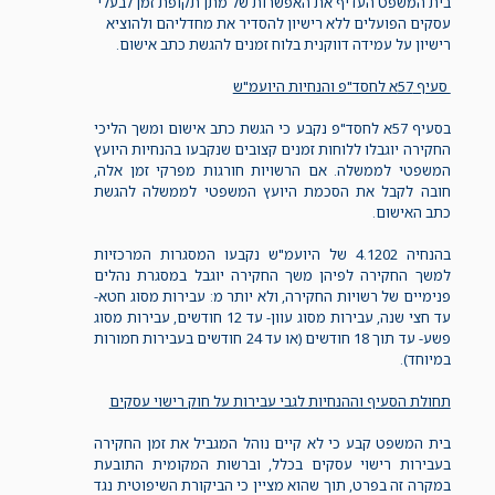
בית המשפט העדיף את האפשרות של מתן תקופת זמן לבעלי
עסקים הפועלים ללא רישיון להסדיר את מחדליהם ולהוציא
רישיון על עמידה דווקנית בלוח זמנים להגשת כתב אישום.
סעיף 57א לחסד"פ והנחיות היועמ"ש
בסעיף 57א ל
חסד"פ
נקבע כי הגשת כתב אישום ומשך הליכי
החקירה יוגבלו ללוחות זמנים קצובים שנקבעו בהנחיות היועץ
המשפטי לממשלה. אם הרשויות חורגות מפרקי זמן אלה,
חובה לקבל את הסכמת היועץ המשפטי לממשלה להגשת
כתב האישום.
בהנחיה 4.1202 של היועמ"ש נקבעו המסגרות המרכזיות
למשך החקירה לפיהן משך החקירה יוגבל במסגרת נהלים
פנימיים של רשויות החקירה, ולא יותר מ:
עבירות מסוג חטא-
עד חצי שנה,
עבירות מסוג עוון- עד 12 חודשים,
עבירות מסוג
פשע- עד תוך 18 חודשים (או עד 24 חודשים בעבירות חמורות
במיוחד).
תחולת הסעיף וההנחיות לגבי עבירות על חוק רישוי עסקים
בית המשפט קבע כי לא קיים נוהל המגביל את זמן החקירה
בעבירות רישוי עסקים בכלל, וברשות המקומית התובעת
במקרה זה בפרט, תוך שהוא מציין
כי הביקורת השיפוטית נגד