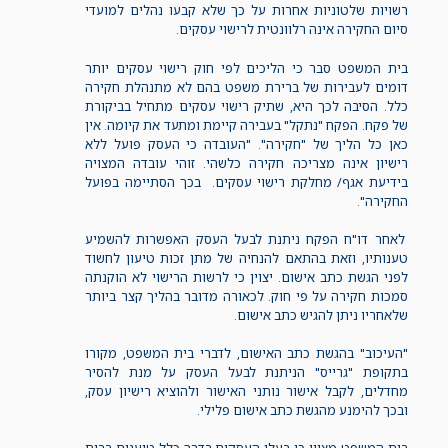
רשויות שלטוניות אחרות על כך שלא קבעו נהלים למועדי
סיום החקירה אינה רלוונטית לרישוי עסקים.
בית המשפט סבר כי הליכים לפי חוק רישוי עסקים יותר
דומים לעבירות של ברירת משפט בהם לא מתנהלת חקירה
כלל. הסיבה לכך היא, שתיק רישוי עסקים מתחיל בביקורת
של פקח. הפקח "נתקל" בעבירה קיימת ומתעד את קיומה. אין
כאן כל הליך של "חקירה". "העובדה כי העסק פועל ללא
רישיון אינה מצריכה חקירה כלשהי. זוהי עובדה המצויה
בידיעת אגף/ מחלקת רישוי עסקים. בכך הסתיימה בפועל
החקירה".
לאחר דו"ח הפקח ניתנת לבעל העסק האפשרות להשמיע
טענותיו, וזאת בהתאם להנחיה של מתן זכות טיעון לחשוד
לפני הגשת כתב אישום. יצוין כי לרשות הרישוי לא הוקנתה
סמכות חקירה על פי חוק.
לכאורה מדובר בהליך קצר ביותר
שלאחריו ניתן להגיש כתב אישום.
"העיכוב" בהגשת כתב האישום, לדברי בית המשפט, מקורו
בתקופת "גרייס" הניתנת לבעל העסק על מנת להסיר
מחדלים, לקבל אישור נותני האישור ולהוציא רישיון עסק,
ובכך להימנע מהגשת כתב אישום פלילי.