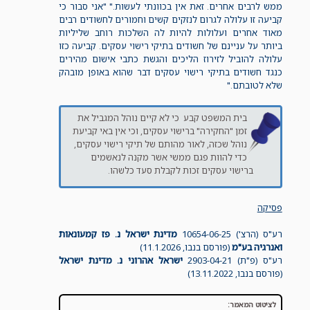
ממש לרבים אחרים. זאת אין בכוונתי לעשות." "אני סבור כי
קביעה זו עלולה לגרום לנזקים קשים וחמורים לחשודים רבים
מאוד אחרים ועלולות להיות לה השלכות רוחב שליליות
ביותר על עניינם של חשודים בתיקי רישוי עסקים. קביעה כזו
עלולה להוביל לזירוז הליכים והגשת כתבי אישום מהירים
כנגד חשודים בתיקי רישוי עסקים דבר שהוא באופן מובהק
שלא לטובתם."
בית המשפט קבע כי לא קיים נוהל המגביל את
זמן "החקירה" ברישוי עסקים, וכי אין באי קביעת
נוהל שכזה, לאור מהותם של תיקי רישוי עסקים,
כדי להוות פגם ממשי אשר מקנה לנאשמים
ברישוי עסקים זכות לקבלת סעד כלשהו.
פסיקה
רע"ס (הרצ') 10654-06-25
מדינת ישראל נ. פז קמעונאות
ואנרגיה בע"מ
(פורסם בנבו, 11.1.2026)
רע"ס (פ"ת) 2903-04-21
ישראל אהרוני נ. מדינת ישראל
(פורסם בנבו, 13.11.2022)
לציטוט המאמר: