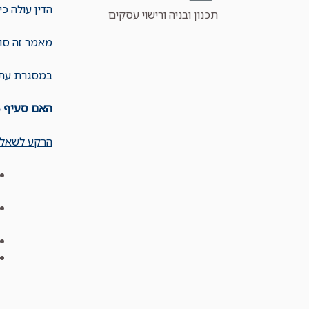
הדין עולה כי
קטגוריות
תכנון ובניה ורישוי עסקים
מאמר זה סוק
במסגרת עתיר
האם סעיף 145ה לחוק התכנון והבניה חל על עסקים המצויים בשטחי מועצות מקומיות ואזוריות ב"אזור".
הרקע לשאלה