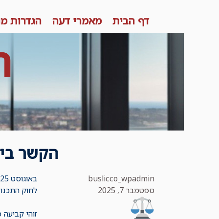
Skip
דף הבית
מאמרי דעה
הגדרות מו
to
content
ר
הקשר בין 
buslicco_wpadmin
באוגוסט 2025 ניתן פסק דין בבית המשפט לעניינים מנהליים במעלה אדומים ("
ספטמבר 7, 2025
לחוק התכנון 
זוהי קביעה 