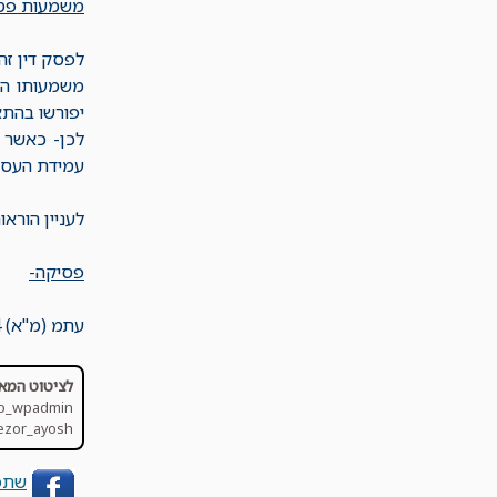
משמעות פסק
לפסק דין זה יש, 
יפורשו בהתא
לכן- כאשר ב
עמידת העסק בתנאי סעיף 8
לעניין הורא
פסיקה-
עתמ (מ"א) 44516-09-24
לציטוט המא
co_wpadmin
ezor_ayosh/
שתפ