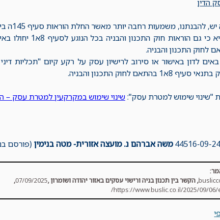
 הדין
להבנתנו, משמעות רחבה יותר מאשר החלת הוראות סעיף 145ה ביו"ש ביחס לעסקים טעוני רישוי.
משמעותו היא כי גם הורא
ם לחוק התכנון והבניה.
אים לדון באישור או סירוב לרישיון עסק על רקע קיום "תכליות דיני ה
א1 בהתאם לחוק התכנון והבניה.
ות "שינוי שימוש למטרת עסק":
שינוי שימוש במקרקעין למטרת עסק – ה
משה אברהם נ. מועצה אזורית- מטה בנימין
(פורסם בנבו, .2025
מר:
buslic
,
הקשר בין תכנון בניה ורישוי עסקים באזור יהודה ושומרון
,
07/09/2025
,
https://www.buslic.co.il/2025/09/06/
י