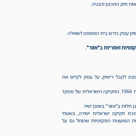
אות חוק התכנון והבניה.
שיון עסק נדרש בית המשפט לשאלה-
 מנת לקבל רישיון, על עסק לקיים את
ב"אזור" חל החוק הירדני על תכנון ערים כפרים ובניינים (מס'79) לשנת 1966. החקיקה הישראלית של מפקד
מכח חקיקה ישראלית ישירה, בשטחי
 והמועצות האזוריות ב"אזור". (סעיף 87א לתקנות המועצות המקומיות שהוחל גם על