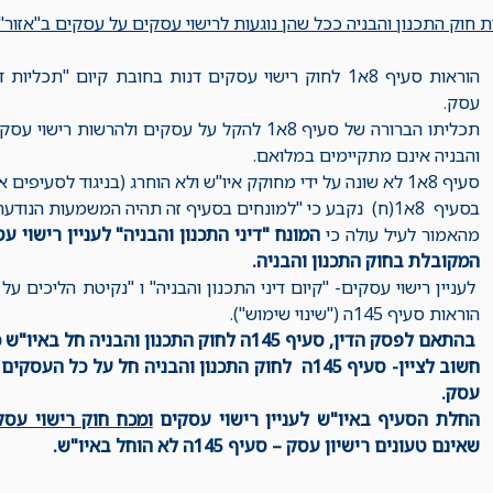
 חוק התכנון והבניה ככל שהן נוגעות לרישוי עסקים על עסקים ב"אזור"
הוראות סעיף 8א1 לחוק רישוי עסקים דנות בחובת קיום "תכ
עסק.
תכליתו הברורה של סעיף 8א1 להקל על עסקים ולהרש
והבניה אינם מתקיימים במלואם.
סעיף 8א1 לא שונה על ידי מחוקק איו"ש ולא הוחרג (בניגוד לסעיפים אחרים).
בסעיף 8א1(ח) נקבע כי "למונחים בסעיף זה תהיה המשמעות הנודעת להם בחוק התכנון והבניה.
מהאמור לעיל עולה כי
המונח "דיני התכנון והבניה" לעניין רישוי 
המקובלת בחוק התכנון והבניה.
לעניין רישוי עסקים- "קיום דיני התכנון והבניה" ו "נקיטת הליכים על
הוראות סעיף 145ה ("שינוי שימוש").
בהתאם לפסק הדין, סעיף 145ה לחוק התכנון והבניה חל באיו"ש כחלק מדיני רישוי עסקים.
חשוב לציין- סעיף 145ה לחוק התכנון והבניה חל על כ
עסק.
החלת הסעיף באיו"ש לעניין רישוי עסקים
ומכח חוק רישוי עסק
שאינם טעונים רישיון עסק – סעיף 145ה לא הוחל באיו"ש.