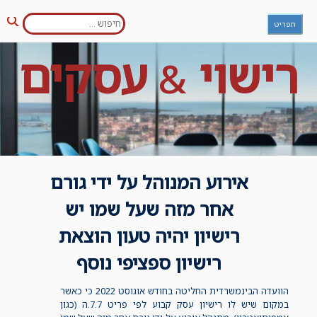
חפש:
Ski
תפריט
חיפו
t
conten
רישוי
עסקים
&
אירוע המנוהל על ידי גורם
אחר מזה שעל שמו יש
רישיון יהיה טעון הוצאת
רישיון ספציפי נוסף
הוועדה הבינמשרדית החליטה בחודש אוגוסט 2022 כי כאשר
במקום שיש לו רישיון עסק קבוע לפי פריט 7.7.ה (כגון