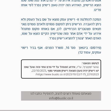
אמפיתיאטרון), מתנהל אירוע על ידי גורם אחר מזה שעל שמו
הוצא הרישיון, האירוע הזה יהיה טעון רישיון נפרד לפי אותו
פריט.
הסיבה להחלטה זו- רישיון עסק מוצא על שם בעל העסק ולא
ניתן להעברה. הרישיון ניתן למקום מסוים ולאדם מסוים (שני
תנאים מצטברים הכרחיים). לכן, אם באותו מקום מתנהל
אירוע על ידי אדם אחר מזה שהרישיון הקיים הוצא על שמו,
האדם האחר יצטרך להוציא רישיון נפרד.
(פירסום- ביטאון מס' 16, משרד הפנים- אגף בכיר רישוי
עסקים, עמוד 12)
לציטוט המאמר:
שושי יוסקוביץ', עו"ד
,
אירוע המנוהל על ידי גורם אחר מזה שעל שמו
יש רישיון יהיה טעון הוצאת רישיון ספציפי נוסף
,
22/10/2023
,
https://www.buslic.co.il/2023/10/22/7-75_22102023/
מצאתם טעות? רוצים להגיב, להוסיף? כתבו לנו
info@buslic.co.il