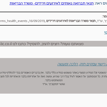
ם ראה:
תנאי תברואה נאותים לאירועים וירידים- משרד הבריאות
מר:
', עו"ד
,
תנאי משרד הבריאות לאירועים וירידים
,
16/09/2019
,
erms_health_events/
י
מצאתם טעות? רוצים להגיב, להוסיף? כתבו לנו info@buslic.co.il
‏רישוי עסקים חוק, הלכה ומעשה‏
וץ משפטי וכל המידע המצוי באתר משמש כמידע כללי בלבד. אין בדברים האמורים בכדי להחליף מידע הנ
רת. כל המסתמך על האמור לעיל בכל דרך שהיא, עושה זאת על אחריותו בלבד והאחריות לכל תוצא
המשתמש בלבד.
שושי יוסקוביץ' ,עו"ד