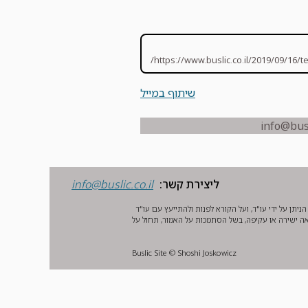
https://www.buslic.co.il/2019/09/16/t
שיתוף במייל
ליצירת קשר:
info@buslic.co.il
יתן על ידי עו"ד, ועל הקורא לפנות ולהתייעץ עם עו"ד
ה ישירה או עקיפה, בשל הסתמכות על האמור, תחול על
Buslic Site © Shoshi Joskowicz