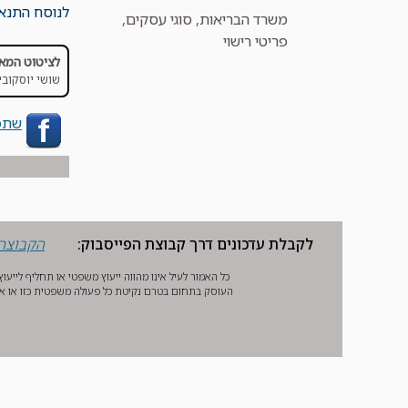
לנוסח התנאי
קטגוריות
משרד הבריאות
,
סוגי עסקים
,
פריטי רישוי
לציטוט המא
שושי יוסקוביץ
שתפ
לקבלת עדכונים דרך קבוצת הפייסבוק:
הקבוצה 
כל האמור לעיל אינו מהווה ייעוץ משפטי או תחליף לייע
העוסק בתחום בטרם נקיטת כל פעולה משפטית כזו או אח