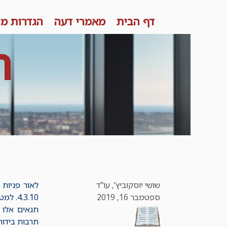
Skip
דף הבית
מאמרי דעה
הגדרות מו
to
content
ר
שושי יוסקוביץ', עו"ד
לאור פניות 
ספטמבר 16, 2019
4.3.10. למטב ידיעתנו, הנחיות אלו מצויות בתוקף גם במועד פירסום מאמר זה.
תרבות בידור וספורט תחת