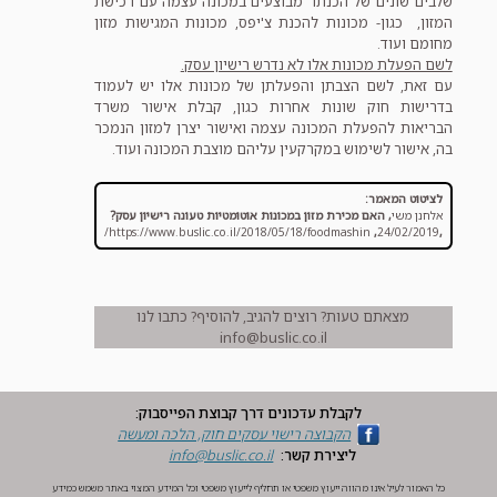
שלבים שונים של הכנתו מבוצעים במכונה עצמה עם רכישת
המזון, כגון- מכונות להכנת צ'יפס, מכונות המגישות מזון
מחומם ועוד.
לשם הפעלת מכונות אלו לא נדרש רישיון עסק.
עם זאת, לשם הצבתן והפעלתן של מכונות אלו יש לעמוד
בדרישות חוק שונות אחרות כגון, קבלת אישור משרד
הבריאות להפעלת המכונה עצמה ואישור יצרן למזון הנמכר
בה, אישור לשימוש במקרקעין עליהם מוצבת המכונה ועוד.
לציטוט המאמר:
אלחנן משי
,
האם מכירת מזון במכונות אוטומטיות טעונה רישיון עסק?
https://www.buslic.co.il/2018/05/18/foodmashin/
,
24/02/2019
,
מצאתם טעות? רוצים להגיב, להוסיף? כתבו לנו
info@buslic.co.il
לקבלת עדכונים דרך קבוצת הפייסבוק:
הקבוצה ‏רישוי עסקים חוק, הלכה ומעשה‏
ליצירת קשר:
info@buslic.co.il
כל האמור לעיל אינו מהווה ייעוץ משפטי או תחליף לייעוץ משפטי וכל המידע המצוי באתר משמש כמידע