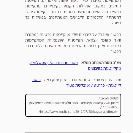
המתקיימת בקיבוץ, מייד לאחר שעות הלימודים, הקייטנה
תתקיים במקום הפעילות הקבוע בקיבוץ בו מתקיימת
הפעילות כל השנה ובתנאים המנויים במכתב, בקייטנה יוכלו
להשתתף התלמידים הקבועים המשתתפים בפעילות כל
השנה.
הפטור אינו חל על קיבוצים שקיימו קייטנות פרטיות במסגרת
וועד מקומי עצמאי. הקייטנות העצמאיות המתקיימות
בקיבוצים ואינן בבעלות הרשות המקומית אינן נכללות בגדר
הפטור.
מצ"ב נוסח המכתב המלא
–
פטור מחובת רישיון עסק לחלק
מהקייטנות בקיבוצים
עוד בעניין פטור קייטנות מחובת רישיון עסק ראה –
רישוי
קייטנות – פריט 7.8 א ובקשת פטור
לציטוט המאמר:
אלחנן משי
,
קייטנות בקיבוצים - פטור חלקי מחובת הוצאת רישיון עסק
,
11/03/2022
,
https://www.buslic.co.il/2017/07/28/kaytana_kibuzim/