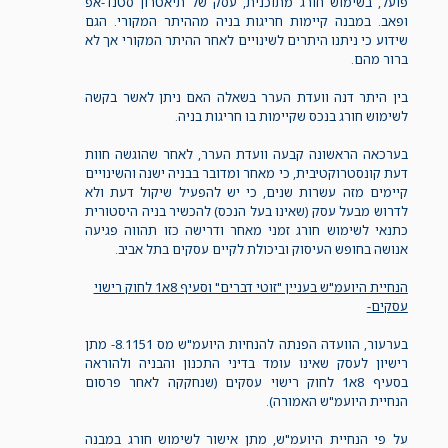
פועל, בשימוש חורג מתוכנית, עסק של תיאטרון סטנד-אפ
ופאב. במבנה קיימות חריגות בניה מההיתר המקורי. הגם
שידוע כי ניתנו היתרים לשינויים לאחר ההיתר המקורי אך לא
ברור מהם.
בין היתר דנה וועדת הערר בשאלה האם ניתן לאשר בקשה
לשימוש חורג בנכס שקיימות בו חריגות בניה.
בערכאה הראשונה קבעה וועדת הערר, לאחר שהוגשה חוות
דעת קונסטרוקטיבית, כי מאחר ומדובר בבניה ישנה והשינויים
קיימים מזה עשרות שנים, כי יש להפעיל שיקול דעת ולא
לדרוש מבעל עסק (שאינו בעל הנכס) להכשיר בניה היסטורית
כתנאי לשימוש חורג זמני מאחר ודרישה כזו תהווה פגיעה
אנושה בחופש העיסוק וביכולת לקיים עסקים בתל אביב.
הנחיית היועמ"ש בעניין "זוטי דברים" וסעיף 8א1 לחוק רישוי
עסקים-
בערעור, הוועדה הפנתה להנחיות היועמ"ש מס 8.1151- מתן
רישיון לעסק שאינו עומד בדיני התכנון והבניה ולהוראה
בסעיף 8א1 לחוק רישוי עסקים (שנחקקה לאחר פרסום
הנחיית היועמ"ש האמורה).
על פי הנחיית היועמ"ש, מתן אישור לשימוש חורג במבנה