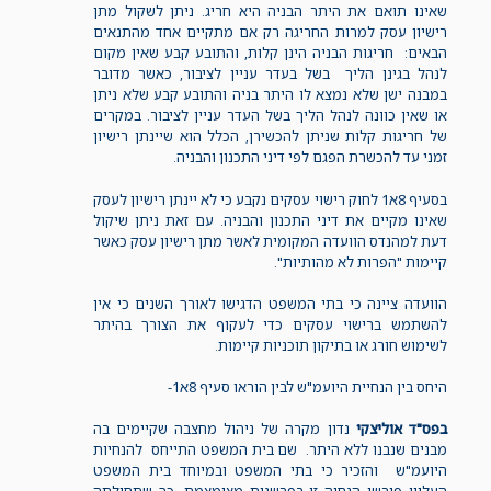
שאינו תואם את היתר הבניה היא חריג. ניתן לשקול מתן
רישיון עסק למרות החריגה רק אם מתקיים אחד מהתנאים
הבאים: חריגות הבניה הינן קלות, והתובע קבע שאין מקום
לנהל בגינן הליך בשל בעדר עניין לציבור, כאשר מדובר
במבנה ישן שלא נמצא לו היתר בניה והתובע קבע שלא ניתן
או שאין כוונה לנהל הליך בשל העדר עניין לציבור. במקרים
של חריגות קלות שניתן להכשירן, הכלל הוא שיינתן רישיון
זמני עד להכשרת הפגם לפי דיני התכנון והבניה.
בסעיף 8א1 לחוק רישוי עסקים נקבע כי לא יינתן רישיון לעסק
שאינו מקיים את דיני התכנון והבניה. עם זאת ניתן שיקול
דעת למהנדס הוועדה המקומית לאשר מתן רישיון עסק כאשר
קיימות "הפרות לא מהותיות".
הוועדה ציינה כי בתי המשפט הדגישו לאורך השנים כי אין
להשתמש ברישוי עסקים כדי לעקוף את הצורך בהיתר
לשימוש חורג או בתיקון תוכניות קיימות.
היחס בין הנחיית היועמ"ש לבין הוראו סעיף 8א1-
בפס"ד אוליצקי
נדון מקרה של ניהול מחצבה שקיימים בה
מבנים שנבנו ללא היתר. שם בית המשפט התייחס להנחיות
היועמ"ש והזכיר כי בתי המשפט ובמיוחד בית המשפט