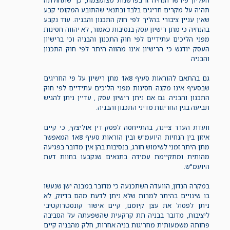
העליון פירשו הנחיה זו בפרשנות מצומצמת, כך שתחולתה
תהיה על מקרים חריגים בלבד ובתנאי שהתובע המקומי קבע
שאין עניין ציבורי בהליך לפי חוק התכנון והבניה. עוד נקבע
בהנחיה כי מתן רישיון עסק בנסיבות כאמור, לא יהווה חסינות
מפני הליכים עתידיים לפי חוק התכנון והבניה וכי ברישיון
העסק יודגש כי הרישיון אינו מהווה היתר לפי חוק התכנון
והבניה
גם בהתאם להוראות סעיף 8א1 מתן רישיון על פי החריגים
שבסעיף אינו מקנה חסינות מפני הליכים עתידיים לפי חוק
התכנון והבניה. גם אם ניתן רישיון עסק , עדיין ניתן להגיש
תביעה בגין החריגות מדיני התכנון והבניה.
וועדת הערר ציינה, בהתייחסה לפסק דין אוליצקי, כי קיים
איזון בין הנחיות היועמ"ש ובין הוראות סעיף 8א1 המאפשר
מתן היתר זמני לשימוש חורג, בנסיבות בהן אין מדובר בפגיעה
מהותית ומתקיימת עמידה בתנאים שנקבעו בחוות דעת
היועמ"ש.
במקרה הנדון, הוועדה השתכנעה כי מדובר במבנה ישן שנעשו
בו שינויים בהיתר למרות שלא ניתן לדעת מהם בדיוק, לא
ניתן לפסול את עצן קיומם, קיים אישור קונסטרוקטיבי
ליציבות, מדובר בבניה תת קרקעית שהשפעתה על הסביבה
פחותה משמעותית מחריגות בניה אחרות, חלק מהבניה קיים