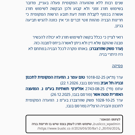
שנים רבות ללא שהוועדה המקומית פעלה בעניין, מדובר
בשימוש חורג זמני ולא קבוע ולכן הבקשה לשימוש חורג
אושרה בכפוף לקבלת חוות דעת תובע הרשות המקומית כי
חריגות הבניה מהוות זוטי דברים וכי אין כוונה להגיש תביעה
בגינן,
רואי לציין כי ככלל בקשה לשימוש חורג לא יכולה להכשיר
מבנה שהוקם שלא דין ולא ניתן לאשרה ביחס למבנה כזה.
(ערר משק שוורצברג
). באותו מקרה לככל הבניה במתחם לא
היו היתרי בניה.
פסיקה
ערר (ת"א) 1018-02-25
טום עמר נ. הוועדה המקומית לתכנון
ובניה תל אביב
(פורסם בנבו, 22.1.2026)
עתמ (חי') 2743-08-25
אוליצקי תשתיות בע"מ נ. המועצה
האזורית מטה אשר
(פורסם בנבו, 26.12.2025)
ערר 1028-10-25 משק שוורצברג בע"מ נ. הוועדה המקומית
לתכנון והבניה הרצליה (פורסם בנבו,
לציטוט המאמר:
buslicco_wpadmin
,
שימוש חורג לעסק בנכס שיש בו חריגות בניה
https://www.buslic.co.il/2026/06/30/8a1-2/
,
30/06/2026
,