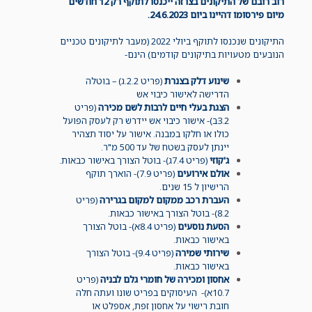
רוב רובם של התיקונים בצו זה ייכנסו לתוקף רק 12 חודשים
מיום פירסומו דהיינו ביום 24.6.2023.
התיקונים שנכנסו לתוקף ביולי 2022 (מעבר לתיקונים טכניים
הנובעים מטעויות בתיקונים קודמים) הינם-
שינוע דלק בצנרת
(פריט 2.2.ג) – בוטלה
הדרישה לאישור כיבוי אש
הצגת בעלי חיים לרבות לשם מכירה
(פריט
3.2ב)- אישור כיבוי אש יידרש רק לעסק הפועל
כולו או חלקו במבנה. אישור על יסוד תצהיר
יינתן לעסק בשטח של עד 500 מ"ר.
ג'קוזי
(פריט 7.4ג)- בוטל הצורך באישור כבאות.
אולם אירועים
(פריט 7.9)- הוארך תוקף
הרישיון ל 15 שנים.
העברת רכב ממקום למקום בגרירה
(פריט
8.2)- בוטל הצורך באישור כבאות.
הסעת נוסעים
(פריט 8.4א)- בוטל הצורך
באישור כבאות.
שירותי שמירה
(פריט 9.4)- בוטל הצורך
באישור כבאות.
אחסון ומכירה של חומרי גלם לבניה
(פריט
10.7א)- העיסוקים בפריט שונו ועתה חלה
חובת רישוי על אחסון זפת, אספלט או