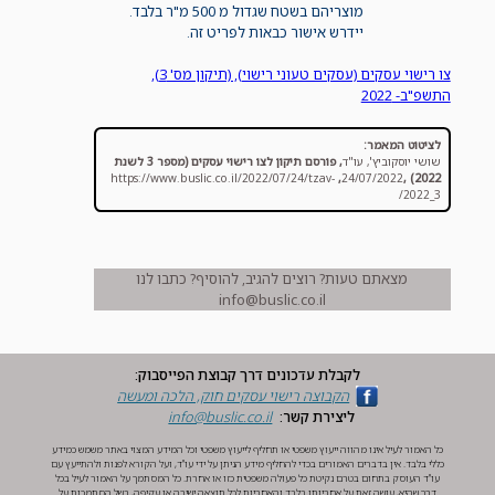
מוצריהם בשטח שגדול מ 500 מ"ר בלבד.
יידרש אישור כבאות לפריט זה.
צו רישוי עסקים (עסקים טעוני רישוי), (תיקון מס' 3),
התשפ"ב- 2022
לציטוט המאמר:
שושי יוסקוביץ', עו"ד
,
פורסם תיקון לצו רישוי עסקים (מספר 3 לשנת
https://www.buslic.co.il/2022/07/24/tzav-
,
24/07/2022
,
2022)
2022_3/
מצאתם טעות? רוצים להגיב, להוסיף? כתבו לנו
info@buslic.co.il
לקבלת עדכונים דרך קבוצת הפייסבוק:
הקבוצה ‏רישוי עסקים חוק, הלכה ומעשה‏
ליצירת קשר:
info@buslic.co.il
כל האמור לעיל אינו מהווה ייעוץ משפטי או תחליף לייעוץ משפטי וכל המידע המצוי באתר משמש כמידע
כללי בלבד. אין בדברים האמורים בכדי להחליף מידע הניתן על ידי עו"ד, ועל הקורא לפנות ולהתייעץ עם
עו"ד העוסק בתחום בטרם נקיטת כל פעולה משפטית כזו או אחרת. כל המסתמך על האמור לעיל בכל
דרך שהיא, עושה זאת על אחריותו בלבד והאחריות לכל תוצאה ישירה או עקיפה, בשל הסתמכות על