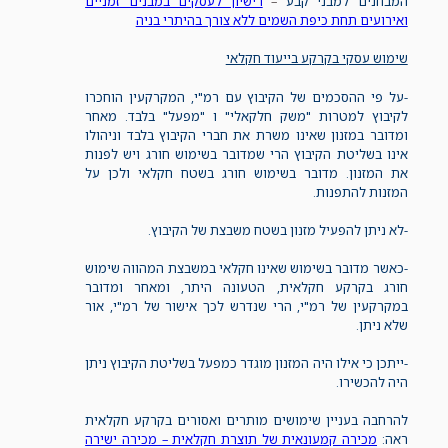
המבחנים למבני קבע
–
רישיון לעסקים במבנים זמניים
ואירועים תחת כיפת השמים ללא צורך בהיתרי בניה
שימוש עסקי בקרקע בייעוד חקלאי
-על פי ההסכמים של הקיבוץ עם רמ"י, המקרקעין הוחכרו
לקיבוץ למטרות "משק חלקאלי" ו "מפעל" בלבד. מאחר
ומדובר במזנון שאינו משרת את חברי הקיבוץ בלבד וניהולו
אינו בשליטת הקיבוץ הרי שמדובר בשימוש חורג ויש לפנות
את המזנון. מדובר בשימוש חורג בשטח חקלאי ולכן על
המזנות להתפנות.
-לא ניתן להפעיל מזנון בשטח משבצת של הקיבוץ.
-כאשר מדובר בשימוש שאינו חקלאי במשבצת המהווה שימוש
חורג בקרקע חקלאית, הטעונה היתר, ומאחר ומדובר
במקרקעין של רמ"י, הרי שנדרש לכך אישור של רמ"י, אור
שלא ניתן.
-ייתכן כי אילו היה המזנון מוגדר כמפעל בשליטת הקיבוץ ניתן
היה להכשירו.
להרחבה בעניין שימושים מותרים ואסורים בקרקע חקלאית
ראה:
מכירה קמעונאית של תוצרת חקלאית – מכירה ישירה