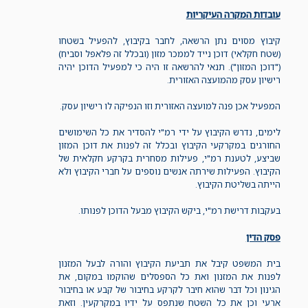
עובדות המקרה העיקריות
קיבוץ מסוים נתן הרשאה, לחבר בקיבוץ, להפעיל בשטחו
(שטח חקלאי) דוכן נייד לממכר מזון (ובכלל זה פלאפל וסביח)
("דוכן המזון"). תנאי להרשאה זו היה כי למפעיל הדוכן יהיה
רישיון עסק מהמועצה האזורית.
המפעיל אכן פנה למועצה האזורית וזו הנפיקה לו רישיון עסק.
לימים, נדרש הקיבוץ על ידי רמ"י להסדיר את כל השימושים
החורגים במקרקעי הקיבוץ ובכלל זה לפנות את דוכן המזון
שביצע, לטענת רמ"י, פעילות מסחרית בקרקע חקלאית של
הקיבוץ. הפעילות שירתה אנשים נוספים על חברי הקיבוץ ולא
הייתה בשליטת הקיבוץ.
בעקבות דרישת רמ"י, ביקש הקיבוץ מבעל הדוכן לפנותו.
פסק הדין
בית המשפט קיבל את תביעת הקיבוץ והורה לבעל המזנון
לפנות את המזנון ואת כל הספסלים שהוקמו במקום, את
הגינון וכל דבר שהוא חיבר לקרקע בחיבור של קבע או בחיבור
ארעי וכן את כל השטח שנתפס על ידיו במקרקעין. וזאת