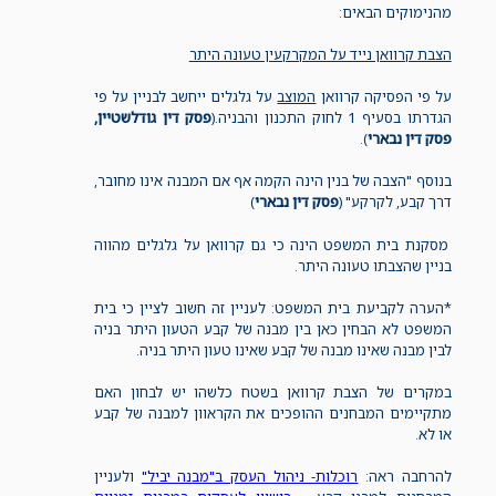
מהנימוקים הבאים:
הצבת קרוואן נייד על המקרקעין טעונה היתר
על פי הפסיקה קרוואן
המוצב
על גלגלים ייחשב לבניין על פי
הגדרתו בסעיף 1 לחוק התכנון והבניה.(
פסק דין גודלשטיין,
פסק דין נבארי
).
בנוסף "הצבה של בנין הינה הקמה אף אם המבנה אינו מחובר,
דרך קבע, לקרקע" (
פסק דין נבארי
)
מסקנת בית המשפט הינה כי גם קרוואן על גלגלים מהווה
בניין שהצבתו טעונה היתר.
*הערה לקביעת בית המשפט: לעניין זה חשוב לציין כי בית
המשפט לא הבחין כאן בין מבנה של קבע הטעון היתר בניה
לבין מבנה שאינו מבנה של קבע שאינו טעון היתר בניה.
במקרים של הצבת קרוואן בשטח כלשהו יש לבחון האם
מתקיימים המבחנים ההופכים את הקראוון למבנה של קבע
או לא.
להרחבה ראה:
רוכלות- ניהול העסק ב"מבנה יביל"
ולעניין