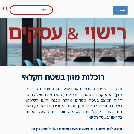
חפש:
Ski
תפריט
חיפו
t
conten
רישוי
עסקים
&
רוכלות מזון בשטח חקלאי
פסק דין שניתן בחודש ינואר 2023 הדן במזנונים (רוכלות
מזון) הממוקמים בשטחים חקלאיים, משלב את השאלה האם
קרוון המוצב בשטח מסויים מהווה מבנה, האם השימוש
בשטח החקלאי לניהול מזנון מהווה שימוש חורג ואם כן, האם
ניתן כעקרון לקבל היתר לשימוש חורג לניהול עסק המסנון
בקראוון בשטח חלקאי.
תודה למר אשר גרנר שהפנה את תשומת הלב לפסק דין זה.