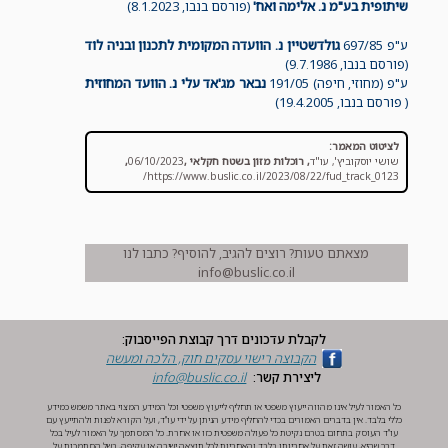
שיתופית בע"מ נ. אלימה ואח'
(פורסם בנבו, 8.1.2023)
ע"פ 697/85
גולדשטיין נ. הוועדה המקומית לתכנון ובניה לוד
(פורסם בנבו, 9.7.1986)
ע"פ (מחוזי, חיפה) 191/05
נבאר מג'אד עלי נ. הוועד המחוזית
( פורסם בנבו, 19.4.2005)
לציטוט המאמר:
שושי יוסקוביץ', עו"ד
,
רוכלות מזון בשטח חקלאי
,
06/10/2023
,
https://www.buslic.co.il/2023/08/22/fud_track_0123/
מצאתם טעות? רוצים להגיב, להוסיף? כתבו לנו
info@buslic.co.il
לקבלת עדכונים דרך קבוצת הפייסבוק:
הקבוצה ‏רישוי עסקים חוק, הלכה ומעשה‏
ליצירת קשר:
info@buslic.co.il
כל האמור לעיל אינו מהווה ייעוץ משפטי או תחליף לייעוץ משפטי וכל המידע המצוי באתר משמש כמידע
כללי בלבד. אין בדברים האמורים בכדי להחליף מידע הניתן על ידי עו"ד, ועל הקורא לפנות ולהתייעץ עם
עו"ד העוסק בתחום בטרם נקיטת כל פעולה משפטית כזו או אחרת. כל המסתמך על האמור לעיל בכל
דרך שהיא, עושה זאת על אחריותו בלבד והאחריות לכל תוצאה ישירה או עקיפה, בשל הסתמכות על