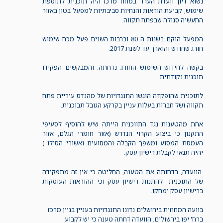
נשוא דיון וועדת הערר במחוז מרכז היה תוכנית לתוספת
שימוש, קביעת הוראות והנחיות סביבתיות למפעל בטון באזור
התעשיה סגולה שבפתח תקווה.
המפעל הוקם בשנות ה 80 וברבות השנים פעל מכח שימוש
חורג שחודש והוארך עד לשנת 2017.
בקשה לחידוש השימוש החורג נדחתה. והמבקשים הפקידו
תוכנית נקודתית.
לתוכנית שהופקדה הוגשו התנגדויות של מהנדס עיריית פתח
תקווה ושל חברות בעלות עניין בקרקע הגובל תבוכנית.
אחת מהטענות נגד התווכנית הייתה שיש להוסיף לסעיפי
התקנון כי ביצוע הקרוי הנדרש (אזור חומרי הגלם, אזור
העמסת המסוע ומשפך הקבלה והמסועים ואשורי הסילו )
יהיה תנאי לקבלת רישיון עסק.
הוועדה, בדחותה את הטענה, החליטה כי אין זה מתפקידה
של התוכנית להתנות רישיון עסק וכי ההוראות העוסקות
ברישיון עסק ימחקו.
בוועה המחוזית בירושלים נדונו התנגדויות בעניין בניין מרכז
ברח' יפו בירשולים. הוועדה דחתה טענה כי יש לקבוע