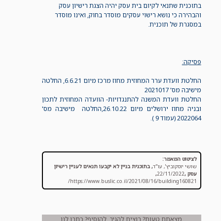
בתוכנית שתנאי לקיום בית עסק יהיה הצגת רישיון עסק
והבהירה כי נושא רישוי עסקים מוסדר בחוק, ואינו מוסדר
במסגרת של תוכנית.
פסיקה:
החלטת וועדת ערר המחוזית מחוז מרכז מיום 6.6.21, החלטה
מישיבה מס' 2021017
החלטת וועדת המשנה להתנגדויות- הוועדה המחוזית לתכון
ובניה מחוז ירושלים מיום 26.10.22,החלטה מישיבה מס'
2022064 (עמוד 9 ).
לציטוט המאמר:
שושי יוסקוביץ', עו"ד
,
בתוכנית בניין לא יקבעו תנאים לעניין רישיון
עסק
,
22/11/2022
,
https://www.buslic.co.il/2021/08/16/building160821/
מצאתם טעות? רוצים להגיב, להוסיף? כתבו לנו