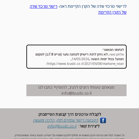
לרישוי מרכזי שדה של הקרן הקיימת ראה-
רישוי מרכזי שדה
של הקרן הקיימת
לציטוט המאמר:
אלחנן משי
,
לא ניתן לתת רישיון למחנה נוער (פריט 7.8ב) למקום
הפועל בכול ימות השנה
,
14/05/2026
,
https://www.buslic.co.il/2021/06/08/mahane_noar/
מצאתם טעות? רוצים להגיב, להוסיף? כתבו לנו
info@buslic.co.il
לקבלת עדכונים דרך קבוצת הפייסבוק:
הקבוצה ‏רישוי עסקים חוק, הלכה ומעשה‏
ליצירת קשר:
info@buslic.co.il
כל האמור לעיל אינו מהווה ייעוץ משפטי או תחליף לייעוץ משפטי וכל המידע המצוי באתר משמש כמידע