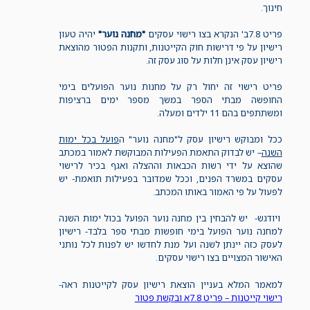
חינוך.
פריט 7.8ב' הנקרא בצו רישוי עסקים
"מחנה נוער"
יהיה טעון
רישיון על פי דרישות חוק הקייטנות, ותקנות הפטור מהוצאת
רישיון עסק אינן חלות על סוג עסק זה.
פריט רישוי זה יחול רק על מחנות נוער הפועלים בימי
החופשה מבתי הספר במשך מספר ימים ברציפות
ומשתתפים בהם 11 ילדים ומעלה.
ככל ומבוקש רישיון עסק ל"מחנה נוער" ה
פועל בכל ימות
השנה
– יש לבדוק התאמת הפעילות המבוקשת לאמור במכתב
שהוצא על ידי רשות הכבאות וההצלה ואגף בכיר לרישוי
עסקים במשרד הפנים, וככל שמדובר בפעילות תואמת- יש
לפעול על פי האמור באותו המכתב.
ויודגש- יש להבחין בין מחנה נוער הפועל בכול ימות השנה
למחנה נוער הפועל בימי חופשות מבתי ספר בלבד- רישיון
לעסק כזה יינתן לשנה ועל מנת לחדשו יש לפנות לכל נותני
האישור המצויים בצו רישוי עסקים.
למאמר המלא בעניין הוצאת רישיון עסק לקייטנות ראה-
רישוי קייטנות – פריט 7.8א ובקשת פטור