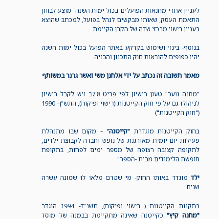
לעניין אתרי מחנאות הפועלים בכול ימות השנה- מוצע לבחון
התאמת העסק, שאותו מבקשים לנהל בפועל, למכתב שהוצא
בעניין רישוי מרכזי שדה של הקרן הקיימת.
בנוסף- בינוי ושימוש בקרקע באתר הפועל בכול ימות השנה
יהיו כפופים להוראות חוק התכנון והבניה.
מאמר תשובה זה נכתב על ידי אלחנן משי ואשר גרנר במשותף
"מחנה נוער" טעון רישיון לפי פריט 7.8ב ויש לקבל רישיון
לניהולו גם על פי חוק הקייטנות (רישוי ופיקוח), התש"ן- 1990
("חוק הקייטנות")
בחוק הקייטנות מוגדרת "
קייטנה
" – מקום שבו מתנהלת
פעילות יום יומית מאורגנת של נופש וחברה לקבוצת ילדים,
לתקופה קצובה רצופה של מספר ימים לפחות, בתקופת
חופשת הלימודים מבית -הספר"
ילד
מוגדר באותו החוק- מי שטרם מלאו לו שמונה עשרה
שנים
בתקנות הקייטנות ( רישוי ופיקוח), תשנ"ד- 1994 הוגדר
"מחנה קיץ"
כקייטנה שאינה מתקיימת בבמנה של מוסד