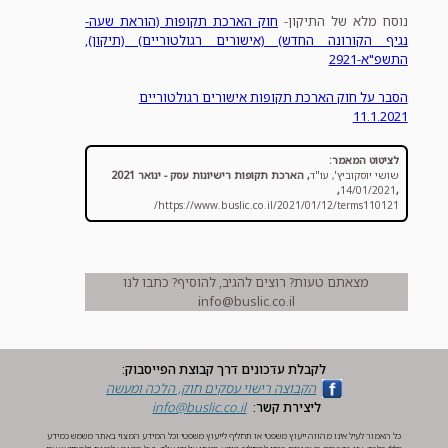
נוסח מלא של התיקון-
חוק הארכת תקופות (הוראת שעה-
נגיף הקורונה החדש) (אישורים רגולטוריים) (תיקון),
התשפ"א-2921
הסבר על חוק הארכת תקופות אישורים רגולטוריים
11.1.2021
לציטוט המאמר:
שושי יוסקוביץ', עו"ד
,
הארכת תקופות רישיונות עסק - ינואר 2021
,
14/01/2021
,
https://www.buslic.co.il/2021/01/12/terms110121/
מצאתם טעות? רוצים להגיב, להוסיף? כתבו לנו
info@buslic.co.il
לקבלת עדכונים דרך קבוצת הפייסבוק:
הקבוצה ‏רישוי עסקים חוק, הלכה ומעשה‏
ליצירת קשר:
info@buslic.co.il
כל האמור לעיל אינו מהווה ייעוץ משפטי או תחליף לייעוץ משפטי וכל המידע המצוי באתר משמש כמידע