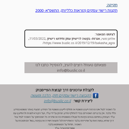
חקיקה:
תקנות רישוי עסקים (הוראות כלליות), התשס"א- 2000
לציטוט המאמר:
אלחנן משי
,
אגרות- בקשה לרישיון עסק וחידוש רישיון
,
11/03/2022
,
https://www.buslic.co.il/2019/12/19/bakasha_agra/
מצאתם טעות? רוצים להגיב, להוסיף? כתבו לנו
info@buslic.co.il
לקבלת עדכונים דרך קבוצת הפייסבוק:
הקבוצה ‏רישוי עסקים חוק, הלכה ומעשה‏
ליצירת קשר:
info@buslic.co.il
כל האמור לעיל אינו מהווה ייעוץ משפטי או תחליף לייעוץ משפטי וכל המידע המצוי באתר משמש כמידע
כללי בלבד. אין בדברים האמורים בכדי להחליף מידע הניתן על ידי עו"ד, ועל הקורא לפנות ולהתייעץ עם
עו"ד העוסק בתחום בטרם נקיטת כל פעולה משפטית כזו או אחרת. כל המסתמך על האמור לעיל בכל
דרך שהיא, עושה זאת על אחריותו בלבד והאחריות לכל תוצאה ישירה או עקיפה, בשל הסתמכות על
האמור, תחול על המשתמש בלבד.
שושי יוסקוביץ' ,עו"ד