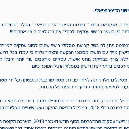
שוי הדיפרנציאלי-
נייה, שנקראת היום "רפורמת הרישוי הדיפרנציאלי", החלה בהחלט
 בין השאר ברישוי עסקים ולהוריד את הרגולציה ב-25 אחוזים!!!
ורמה ניתן לה בשל קביעת מסלולי רישוי שונים לסוגי עסקים לפי ד
רישיון מייד עם הגשת מסמכי הבקשה ותצהיר נלווה כי עמדו בכל דריש
ללא צורך בבדיקת נותני אישור, עסקים מורכבים עוד יותר יקבלו הי
רכבים ביותר יינתן רישיון במסלול הרגיל המוכר כיום.
מסלולים אלו ניתנה לאחר עבודת מטה מורכבת שנעשתה על ידי משרד
 עבר לחקיקה מסודרת בוועדת הפנים של הכנסת.
ם של הכנסת קיימה סידרת דיונים מרתוניים מתוך כוונה לסיים את 
אות התיקון נעשו שינויים מפליגים המהווים מהפכה אמיתית.
עסקים שהתפרסם בסוף חודש דצמבר 2018, הוארכה תקופת הרישיון של סוגי עסקים רבים.
אי כי תקופת הרישיון החדש תותנה בפרסום מפרט אחיד. דבר שאפשר 