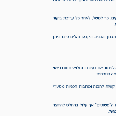
ם. כך למשל, לאחר כל עריכת ביקור
.
ון והבניה, ונקבעו נהלים כיצד ניתן
לפתור את בעיות ותחלואי תחום רישוי
מה הנוכחית.
וק רישוי עסקים שחוקק ("תיקון 34"), מסורבלות, קשות להבנה ומרובות הפניות מסעיף
קים ה"פשוטים" אך עלול בהחלט להיווצר
ועל.