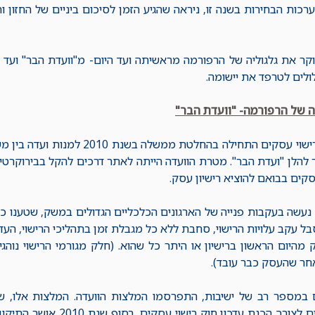
רכות הבחירות בשנה זו, ניראה שהגיע הזמן לסיכום ביניים של החזון ו
לים לטרפד את יישומה.
 של הרפורמה- "וועדת הבר"
הרפורמה ברישוי עסקים התחילה בהחל
 להלן "ועדת הבר". מטרת הוועדה הייתה לאתר דרכים להקל בבירוקרט
קים בבואם להוציא רישיון עסק.
ה נעשה בעקבות פנייה של הארגונים הכלכליים הגדולים במשק, שטענו כ
בל עקב עלויות הרישוי, סחבת ללא כל מגבלת זמן בתהליכי הרישוי, העד
מהיום הראשון ברישיון או היתר כל שהוא. (חלק מגורמי הרישוי נו
אחר שהעסק כבר עובד).
ם במספר רב של ישיבות, התפרסמו המלצות הוועדה. המלצות אלו, שא