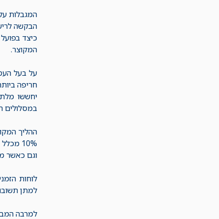
המגבלות על 
כיצד בפועל 
המקוצר.
על בעל העס
חריפה ביותר
יחששו מלתת
במסלולים ה
10% מכל
וגם כאשר מפ
לוחות הזמני
למתן תשובות
למרבה המבוכ