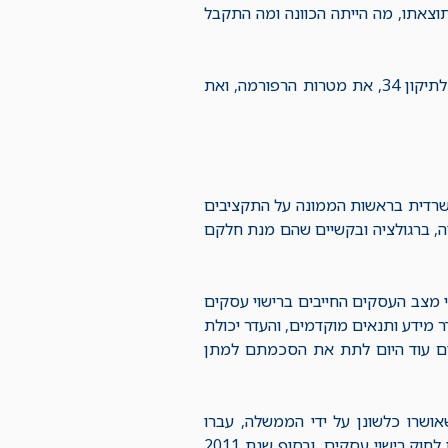
תוצאתו, מה הייתה הכוונה ומה התקבל
מאמר זה סוקר את גלגוליה של הרפורמה מראשיתה ועד היום- מ"וועדת הבר" ועד לתיקון 34, את מטרות הרפורמה, ואת
טת ממשלה בשנת 2010 למנות ועדה בין משרדית בראשות הממונה על התקציבים
יה, ברגולציה ובקשיים שהם מנת חלקם
י מצב העסקים החייבים ברישוי עסקים
ר מידע ותנאים מוקדמים, והעדר יכולת
הגים עוד היום לתת את הסכמתם למתן
ושרו כלשונן על ידי הממשלה, עברו
לוועדת הפנים לצורך הכנת עדכון חוק רישוי עסקים. בסוף שנת 2010 אושר התיקון לחוק רישוי עסקים, ובסוף שנת 2011