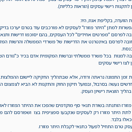
 לתקנות רישוי עסקים (הוראות כלליות).
הוועדה, בקליפת אגוז, היו:
שרות למתן "היתר מזורז" לעסקים לא מורכבים עוד בטרם יערכו בדיק
בה לפרסם "מפרטים אחידים" לכל העסקים, בהם יסוכמו דרישות ותנאי
חובה לפרסם באינטרנט את הדרישות של משרדי הממשלה והרשות המ
נסת.
בה למנות בכל משרד ממשלתי וברשות המקומית אדם בכיר כ"גורם השגה
ן לצו רישוי עסקים
 זמן התמונה נראתה ורודה, אלא שבתהליך החקיקה ליישום ההמלצות, 
שים נעשה בסרבול, ובפועל תיקון החוק והתקנות לא הביא לצמצום הב
הליך הוצאת רישיון העסק.
זורז הותנתה בשורת תנאי סף מוקדמים שהפכו את ההיתר המזורז לאו
כאלו בלבד.
סק טרם התחיל לפעול כתנאי לקבלת היתר מזורז.