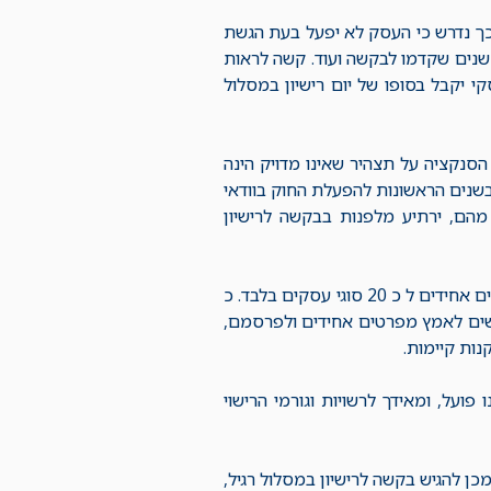
 כך נדרש כי העסק לא יפעל בעת הגשת
קשה לרישיון, כי בעל העסק לא הורשע בכלל בעבירות לפי חוק רישוי עסקים ב 3 שנים שקדמו לבקשה ועוד. קשה לראות
 יקבל בסופו של יום רישיון במסלול
סנקציה על תצהיר שאינו מדויק הינה
שנים הראשונות להפעלת החוק בוודאי
הם, ירתיע מלפנות בבקשה לרישיון
ההליך המקוצר יחול רק על עסקים להם פורסם מפרט אחיד, עד כה פורסמו מפרטים אחידים ל כ 20 סוגי עסקים בלבד. כ
תקשים לאמץ מפרטים אחידים ולפרסמם,
ות קיימות.
על, ומאידך לרשויות וגורמי הרישוי
ן להגיש בקשה לרישיון במסלול רגיל,