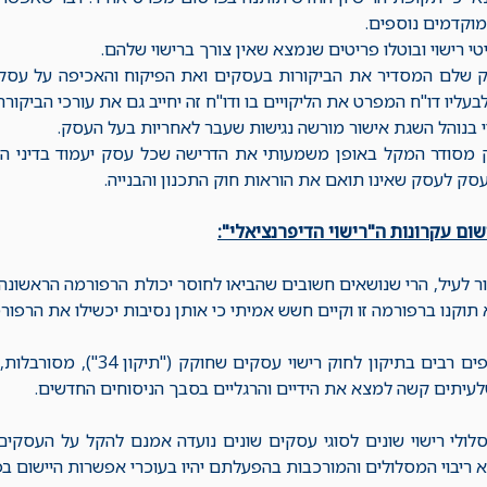
וקדמים נוספים.
טי רישוי ובוטלו פריטים שנמצא שאין צורך ברישוי שלהם.
ק שלם המסדיר את הביקורות בעסקים ואת הפיקוח והאכיפה על עסקי
עליו דו"ח המפרט את הליקויים בו ודו"ח זה יחייב גם את עורכי הביקורת
וי בנוהל השגת אישור מורשה נגישות שעבר לאחריות בעל העסק.
 מסודר המקל באופן משמעותי את הדרישה שכל עסק יעמוד בדיני התכנ
עסק לעסק שאינו תואם את הוראות חוק התכנון והבנייה.
ום עקרונות ה"רישוי הדיפרנציאלי":
 לעיל, הרי שנושאים חשובים שהביאו לחוסר יכולת הרפורמה הראשונה 
תוקנו ברפורמה זו וקיים חשש אמיתי כי אותן נסיבות יכשילו את הרפור
הוראות סעיפים רבים בתיקון לח
עיתים קשה למצא את הידיים והרגליים בסבך הניסוחים החדשים.
עת 4 מסלולי רישוי שונים לסוגי עסקים שונים נועדה אמנם להקל על העס
א ריבוי המסלולים והמורכבות בהפעלתם יהיו בעוכרי אפשרות היישום בפ