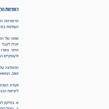
רפורמת הרי
הרפורמה הש
העודפת במדינה
שמה של הרפ
יוכלו לקבל 
היתר מזורז 
ולעסקיים המו
ההמלצה על 
ושוב, הנושא
וועדת הפני
ליציאת הכנסת לפגרה ביולי 2018. במכלול הור
א. בתיקון לצו רישוי 
ב בוטל התנ