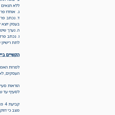
ללא תנאים מ
ג. אוחדו פרי
ד. נכתב פר
בעסק יוצא לב
ה. נערך שינ
ו. נכתב פרק
לתת רישיון 
הקשיים בייש
למרות האמור
העסקים, לא 
לסעיף עד של
קבי
מצב כי דווק