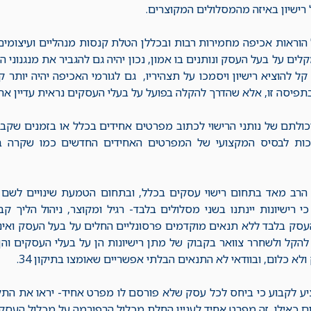
ישיון באיזה מהמסלולים המקוצרים.
 הוראות אכיפה מחמירות רבות ובכללן הטלת קנסות מנהליים ועיצומים
ים על בעל העסק ונותנים בו אמון, נכון יהיה גם להגביר את מנגנוני 
ר קל להוציא רישיון ויסמכו על תצהיריו, גם לגורמי האכיפה יהיה יותר 
ן בתפיסה זו, אלא שהדרך להקלה בפועל על בעלי העסקים נראית עדיין אר
כולתם של נותני הרישוי לכתוב מפרטים אחידים בכלל או בזמנים שקב
כות לבסיס המקצועי של המפרטים האחידים החדשים כמו שקרה 
ני הרב מאד בתחום רישוי עסקים בכלל, ובתחום הטמעת שינויים לשם
כי רישיונות יינתנו בשני מסלולים בלבד- רגיל ומקוצר, ניהול הליך ק
עסק בלבד ללא תנאים מוקדמים פרסונליים החלים על בעל העסק ואינ
להקל ולשחרר צוואר בקבוק של מתן רישיונות הן על בעלי העסקים והן על
לא כלום, ובוודאי לא התנאים הבלתי אפשריים שאומצו בתיקון 34.
יע לקבוע כי ביחס לכל עסק שלא פורסם לו מפרט אחיד- יראו את התקנ
ום כאילו זה מפרט אחיד לעניין החלת מכלול הרפורמה על מכלול העסקי