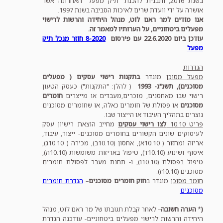
בשנת 2016, ותבנית להכנת "תיק מפעל" האחרונה אשר
אושרה על ידי וועדת שרים לאיכות הסביבה בשנת 1997.
אנו מודים למר ראם לוט, מנהל היחידה והרשות לרישוי
מפעלים ביטחוניים, על הערותיו למאמר זה.
עודכן ביום 22.6.2020 עם פירסום
8-2020 חוזר מנכל תיק
מפעל
הגדרות
מפעל מסוכן
מוגדר
בתקנות רישוי עסקים ( מפעלים
מסוכנים), תשנ"ג- 1993
( להלן: "התקנות") כעסק הטעון
רישוי שבו מאחסנים, מוכרים,מעבדים או מייצרים
חומרים
מסוכנים
או פסולת של חומרים כאלה, או שחומרים מסוכנים
נוצרים בתהליך העיבוד או הייצור שבו.
פריט 10.10
לצו רישוי עסקים
מחייב הוצאת רישיון עסק
לעיסוקים שונים הקשורים בחומרים מסוכנים- ייצור, עיבוד,
אריזה ומחזור ( 10.10א), אחסון (10.10ב), מכירה ( 10.10ג),
איסוף ושינוע (10.10ד), טיפול באריזות משומשות (10.10ה),
טיפול בפסולת (10.10ו), ו- תחנת מעבר לפסולת חומרים
מסוכנים (10.10ז).
חומר מסוכן
מוגדר ב
חוק חומרים מסוכנים
–
הגדרת חומרים
מסוכנים
(
*
הערה חשובה
– לאחר קבלת תגובתו של מר ראם לוט, מנהל
היחידה והרשות לרישוי מפעלים ביטחוניים- עודכנה הגדרת