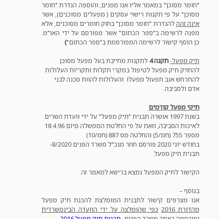
"חומר מסוכן" במאמר אליו אנו מפנים, והוספה הגדרת "חומר
מסוכן" על פי תקנות רישוי עסקים ( מפעלים מסוכנים), אשר
אינה זהה
להגדרת "חומר מסוכן" בחוק חומרים מסוכנים, אלא
מפנה לרשימה ב"ספר הכתום" אשר מפורסם על ידי האו"מ.
כן הוסף קישור לרשימה המפורסמת ב"ספר הכתום"
)
.
תיק מפעל-
תקנה 4
לתקנות מחייבת בעל מפעל מסוכן
להחזיק תיק מפעל לטיפול במקרי תקלות ותקריות העלולות
להתרחש אגב תפעול מפעלו והעלולות להוות סכנה לבני
אדם ולסביבה.
תיקי מפעל קודמים
בשנת 1997 אושרה תבנית "תיק מפעל" על ידי וועדת השרים
לאיכות הסביבה, וזאת על פי החלטת הממשלה מיום 18.4.96
מספר 755 (חמ/5) והחלטה מס 887 (חמ/10)
בחודש יוני 2020 פורסם חוזר מנכ"ל משרד הפנים 8/2020-
תבנית תיק מפעל.
הקישור לתיק המפעל נמצא ברישא למאמר זה.
בנוסף –
אנו מצרפים קישור לתבנית המומלצת להכנת תיק מפעל
מהדורת 2016
כפי שהומלצה על ידי הוועדה הבינמשרדית
ופורסמה באתר משרד הפנים-
תבנית תיק מפעל 2016