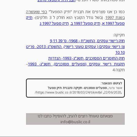
כמו כן אנו מצרפים את תבנית "תיק המפעל"
כפי שאושרה
בשנת 1997
. (בשל גודל הקובץ הוא חולק ל 3 חלקים)-
תיק
מפעל 1997 א
,
תיק מפעל 1997 ב
,
תיק מפעל 1997 ג
חקיקה:
חוק רישוי עסקים, התשכ"ח – 1968- ס' 9,11,39
צו רישוי עסקים ( עסקים טעוני רישוי), התשמ"ג- 2013- פריט
10.10
חוק החומרים המסוכנים, תשנ"ג- 1993- הגדרות
תקנות רישוי עסקים (מפעלים מסוכנים), תשנ"ג- 1993
–
תקנה 4
לציטוט המאמר:
אשר גרנר
,
מפעלים מסוכנים- חקיקה ותבנית תיק מפעל
https://www.buslic.co.il/2018/03/24/tikmifal/
,
22/06/2020
,
מצאתם טעות? רוצים להגיב, להוסיף? כתבו לנו
info@buslic.co.il