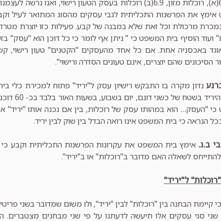
אימץ את הפרשנות התכליתית לגבי עסקים מהסוג המתואר לעיל וקבע 
כרת מרכולת וכל זאת שלא במבנה של קבע. פעילות כזו יוצרת מטרדים
" ועוד הוסיף בית המשפט כי " ניתן אף לומר כי כל דוכן הוא "עסק" בזע
גד באכסניה אחת. אם כל אחד מהעסקים "הקטנים" טעון רישוי, קש
ר הסיכונים שהם יוצרים, אינם טעונים הסדרה ורישוי".
ברנע
נדון מקרה בו התבקש רישיון עסק ל"יריד" פתוח למכירת כלי בית, ב
להפעיל את הי
י "העסק… הוא במהותו עסק של רוכלות, בין אם נכנה אותו "יריד" או "ש
כל הנראה כי בית המשפט אינו רואה הבדל בין שוק לבין יריד.
י ב.נ.
אימץ בית המשפט את עקרונות הפרשנות התכליתית וקבע כי ע
 להתייחס לשאלה האם מדובר ב"רוכלות" או ב"יריד".
רוכלות" ל"יריד"
י קיימת הבחנה בין "רוכלות" לבין "יריד", ולו משום שמדובר בשני פריטי ר
 שני סגי עסקים אלו תיעשה לדעתנו על פי שני מבחנים מצטברים. ה