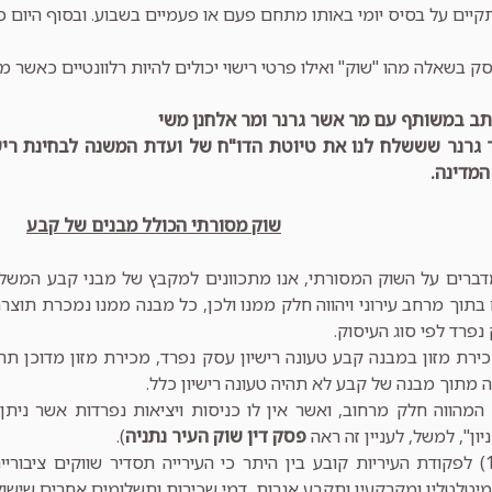
תקיים על בסיס יומי באותו מתחם פעם או פעמיים בשבוע. ובסוף היום כ
ק בשאלה מהו "שוק" ואילו פרטי רישוי יכולים להיות רלוונטיים כאשר מ
תב במשותף עם מר אשר גרנר ומר אלחנן משי
גרנר שששלח לנו את טיוטת הדו"ח של ועדת המשנה לבחינת ריש
המדינה.
שוק מסורתי הכולל מבנים של קבע
ברים על השוק המסורתי, אנו מתכוונים למקבץ של מבני קבע המשלב 
בתוך מרחב עירוני ויהווה חלק ממנו ולכן, כל מבנה ממנו נמכרת תוצרת, 
נפרד לפי סוג העיסוק.
רת מזון במבנה קבע טעונה רישיון עסק נפרד, מכירת מזון מדוכן תהיה 
 מתוך מבנה של קבע לא תהיה טעונה רישיון כלל.
מהווה חלק מרחוב, ואשר אין לו כניסות ויציאות נפרדות אשר ניתן ל
ון", למשל, לעניין זה ראה
פסק דין שוק העיר נתניה
).
סעיף 239(1) לפקודת העיריות קובע בין היתר כי העירייה תסדיר שווקים צ
יטלטלין ומקרקעין ותקבע אגרות, דמי שכירות ותשלומים אחרים שישו