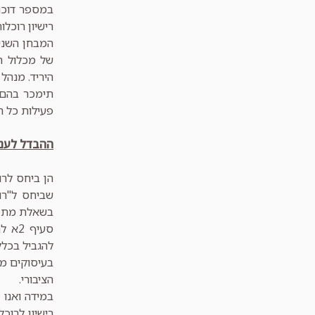
במספר דוכני
רישיון רוכלות
המבחן השני
של מכלול ה
היריד. מנהל
תימכר בהם. 
פעילות כל ה
ההבדל לעניי
הן ביחס לרו
שביחס ל"רו
בשאלת מתן רי
סעיף
להגביל בכלל
בעיסוקים מ
הציבורי.
במידה ואנו 