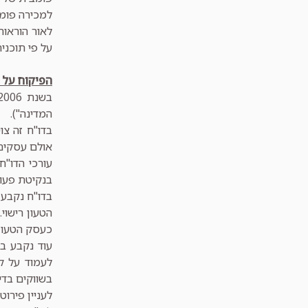
למכירה פומב
לאור הוראות
על פי תוכנית 
הפיקוח על 
המדינה").
בדו"ח זה צו
אולם עסקים 
עורכי הדו"ח
בנקיטת פעול
בדו"ח נקבע 
הטעון רישו
כעסק הטעון 
עוד נקבע בא
לעמוד על קי
בשווקים בדי
לעניין פירו