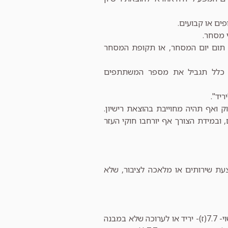
פים או קבועים.
 מסחר.
עם תום יום המסחר, או תקופת המסחר
 כלל תגביל את מספר המשתתפים
יד".
ואף תהיה מחוייבת בהוצאת רישיון.
 ובמידת הצורך אף יורחבו חוקי העזר
בהצעת שירותים או מלאכה לציבור, שלא
נקבע כי שוק מהסוג המתואר לעיל יכול להתאים למספר פריטי רישוי- 7.7(ז)- יריד או לערוכה שלא במבנה