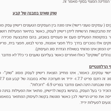
המדינה המצוי בסוף מאמר זה.
שוק שאינו במבנה של קבע
ים ( עסקים טעוני רישוי) אינו מונה בין העסקים הטעונים רישיון עסק מס
חת מתבקשות הרשויות ליתן רישיון לעסק, כאשר בתיאור הפעילות רושם
ר במקומות הפעילים פעם או פעמיים בשבוע, בהם מתבצעת מכירה מעל
וקים אלו נמכרים בדרך כלל חפצי אמנות, פרטי לבוש, חפצי בית, פריט
ריט המזון אינו מהותי בשאלת הגדרת סוג העיסוק).
לים "שווקים" כאלו ואחרים כאשר בעליהם טוענים כי כלל לא מדובר ב
 הרלוונטיים
שוי עסקים, כאמור, אינו מחייב הוצאת רישיון לעסק מסוג "שוק"- פ
נבחנה הינה האם מדובר בפריט 6.9- "רוכלות".
זכיר כי בעל העסק, בהגישו בקשה לרישיון, מתאר את הפעילות בגינה מב