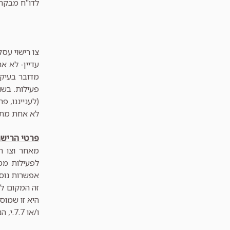
לדו"ח מבקר 
צו רישוי עסק
עדיין- לא א
מדובר בעיק
פעילות. בשו
(לענייננו, פ
לא אחת מתנה
פרטי הרישוי
מאחר וצו רי
אפשרות נוספת ש
זה המקום לה
ו/או 7.7.י, הנוגעים לפעילות יריד.