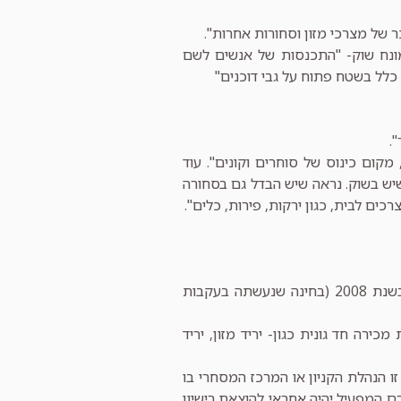
 של מצרכי מזון וסחורות אחרות".
נח שוק- "התכנסות של אנשים לשם
 כלל בשטח פתוח על גבי דוכנים"
.
 מקום כינוס של סוחרים וקונים". עוד
 שיש בשוק. נראה שיש הבדל גם בסחורה
כים לבית, כגון ירקות, פירות, כלים".
בדו"ח שהגישה ועדת משנה לבחינת רישוי השווקים בישראל לוועדה הבינמשרדית בשנת 2008 (בחינה שנעשתה בעקבות
ירה חד גונית כגון- יריד מזון, יריד
ו הנהלת הקניון או המרכז המסחרי בו
ם המפעיל יהיה אחראי להוצאת רישיון