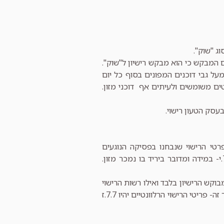
וג "שוק".
 המבקש כי הוא מבקש רישיון ל"שוק".
 גבי דוכנים המפונים בסוף כל יום
ים משומשים ולעיתים אף דוכני מזון.
עסק הטעון רישוי.
רטי הרישוי שנבחנו בפסיקה הנוגעים
לפעילות מסוג זה הינם פריט 7.7.ז- יריד או תערוכה שלא במבנה של קבע וגם 7.7.י- במידה ומדובר ביריד בו נמכר מזון.
וקש הרישיון בלבד ואילו רשות הרישוי
היא זו שמוסיפה את פריט הרישוי. לכן כאשר מוגשת בקשה לעיסוק המתואר במאמר זה- פריטי הרישוי הרלוונטיים יהיו 7.7.ז