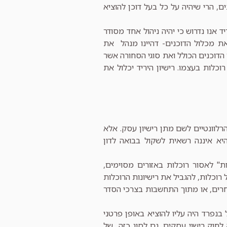
, הרי שיהיה על כל בעל דוכן להוציא
ד אנו נדרוש כי יהיה ניהול אחד מסודר
ת מכלול הדוכנים- דהיינו מנהל את
הדוכנים הכולל ואת סוגי הסחורה אשר
וכלות בעצמו. רישיון היריד יכלול את
רלוונטיים לשם מתן רישיון עסק. אלא
א איננה רשאית לשקול בבואה לדון
ות" לאסור רוכלות באזורים מסוימים,
רוכלות, להגביל את רישיונות הרוכלות
חרים, או מתוך התחשבות בצרכי הסדר
בנפרד היה עליו להוציא באופן פרטני
ון לרוכלות, הרי, שלדעתנו, ניתן יהיה להפעיל את שיקול הדעת על פי סעיף 2א לחוק רישוי עסקים, גם לסוג כזה של