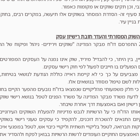
י, וכן תקים שווקים או מקומות כאמור.
 סעיף זה- הסדרת המסחר בשווקים אלו תיעשה, במקרים רבים, בחוקי 
בניין עיר.
השוק המסורתי והעדר חובת רישיון עסק
בשנת 2006 התפרסם דו"ח מבקר המדינה "שווקים וירידים- ניהול ופיקוח של
יין, בין היתר, כי להבדיל מיריד, שוק אינו נמנה על העסקים המפורטים
הפועלים בו חייבים לפעול לפי חוק רישוי עסקים.
 מצביעים על כך כי לא קיימת ראייה כוללת הנודעת לנושאי בטיחות,
ות לשם טיפול מסודר בנושאים אלו.
כי חלק משמעותי מהליקויים שנמצאו בדו"ח נובעים מהפער הקיים בחו
י. לדעת משרד מבקר המדינה על משרד הפנים לטפל בנושא רישוי שוו
רישיון ואם באמצעות דרך אחרת שיבחר.
ותו הדו"ח כי על הרשויות לגבש מדיניות להפעלת השווקים העירוניי
ום התנאים להשכרת דוכנים, להקפיד כי עסקים טעוני רישוי בשווקים 
קות תברואה, לטפל בליקויי תשתית וליקויי כיבוי אש, לטפל במפגעי איכו
ט האמצעים החוקיים העומדים לרשות הרשויות בבואן לפקח ולהסדיר א