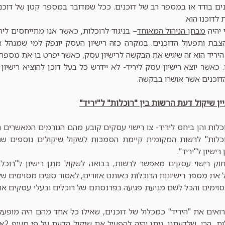
ם בודד או במספר רב של דוכנים. ככל שמדובר במספר קטן של דוכנים
 לדוכנו הוא.
 יהיה
מבחן הניהול המאוחד
– בניגוד לרוכלות, כאשר אנו מתייחסים לירי
צבת ותפעול הדוכנים. במקרה כזה רישיון העסק יונפק למי שמנהל א
 היריד הוא זה שיגיש את הבקשה לרישיון עסק, כאשר יפרט בו את מספר 
כאשר יוצא רישיון עסק ליריד- לא יידרש כל בעל דוכן להוציא רישיון ר
דוכנים אשר אושרו בבקשה.
ן שיקול דעת הרשות בין "רוכלות" ל"יריד"
כלות והן ביחס ליריד- צו רישוי עסקים קובע מהם הגורמים המאשרים ה
כלות" לרשות המקומית קיימת הסמכות לשקול שיקולים נוספים שהי
שיון ל"יריד".
 2א לחוק רישוי עסקים מאפשר לרשות, בבואה לשקול מתן רישיון ל"רוכל
 את מספר רישיונות הרוכלות באותם אזורים, לאסור סוגים מסוימים של 
סוימים והכל לשם מניעת פגיעה בפרנסתם של רוכלים ובעלי עסקים א
רואים את "היריד" כמכלול של דוכנים, שאילו כל אחד מהם היה מופעל 
רישי