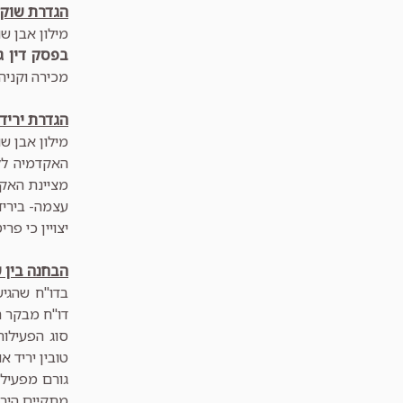
הגדרת שוק-
מילון אבן ש
בפסק דין גב
מכירה וקניה
הגדרת יריד
מילון אבן שו
האקדמיה לל
מציינת האקד
עצמה- ביריד 
יצויין כי פריט 7.7.ז- מתייחס ליריד או תערוכה שגם הם אינם במבנה
הבחנה בין ש
דו"ח מבקר ה
סוג הפעילות
טובין יריד או
גורם מפעיל-
מתקיים הירי