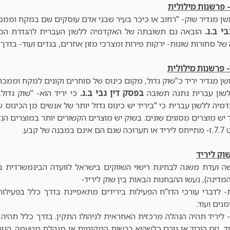
 פרשנות מילולית
ושן מגדיר שוק- "רחוב או כיכר בעיר שבני אדם עוסקים שם במקח וממכר
י ב.נ.
הובאה גם תשובתה של האקדמיה ללשון העברית להגדרת המו
 של סחורות שונות- ירקות פירות ומצרכי מזון אחרים, בגדים ועוד- בדרך
- פרשנות מילולית
שן מגדיר יריד כ"שוק גדול, מקום כינוס של סוחרים וקונים למקח וממכר"
שון עברית נתנה תשובה
בפסק דין גבי ב.נ.
כי יריד הוא- "שוק גדול,
מיה ללשון עברית כי "ביריד יש כינוס גדול יותר של אנשים מן הכינוס
יש מוצרים מסוגים שונים. בשוק יש מוצרים הקשורים יותר במוצרים הנצר
 של קבע.
וק ליריד
מדינה), נעשו ההבחנות הבאות בין שוק ליריד-
- לדברי עורכי הדו"ח הפעילות בירידים מתאפיינת בדרך כלל בפעילות מכ
מנים ועוד.
 ליריד תהיה הנהלה מרכזית האחראית לניהולו התקין. בדרך כלל תהיה ז
ד, יזם היריד או גורם כלשהוא ברשות המקומית או מנהלת מטעמה. הגור