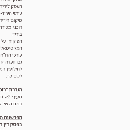
העסק ליריד 
עיתוי היריד
מיקום היריד
דוכני מכירה
ביריד.
הפיקוח על
המקסימאלי.
עורכי הדו"ח
גם וועדה ז
לחילופין המ
לשם כך.
הגדרת "רוכ
סעיף
במבנה של ק
הפרשנות ה
בפסק דין ד