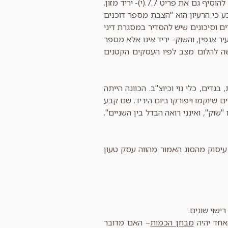
של קבע, 6.9(א), רוכלות מזון, 6.9(ב) רוכלות בעסק הטעון רישוי, ואנו נרשה לעצמנו להוסיף גם את פריט 7.7.(י)- יריד מזון.
כי הרעיון הוא "הצבת מספר דוכנים
 וסיכונים שיש להסדיר במסגרת דיני
יר אנפין, והשוק- יריד אינו אלא מספר
ה להלום מצב לפיו העסקים הקטנים
גדים, כלי נוי וכיוצ"ב. הכוונה הייתה
ריד בשטח של כשני דונם, יום בשבוע, בשעות האור בלבד בכ- 60 דוכנים שיוקמו ויפורקו ביום היריד. שם קבע
וק", ואינני רואה הבדל בין השניים".
יסוק מהסוג האמור מהווה עסק טעון
ישוי שונים.
אחד יהיה
מבחן הכמות
– האם מדובר