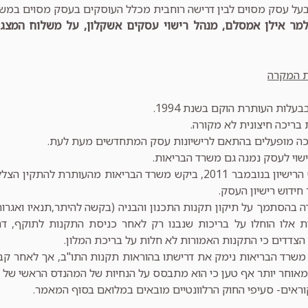
על עסק מסוים לבין דרישה רוחבית מכלל העוסקים בעסק מסוים במשק
למר אילן אמסלם, מנהל רישוי עסקים אשקלון, על משלוח המצגת
ת המקרה
בעלות העותרת הוקם בשנת 1994.
 בריכה חיצונית לא מקורה.
יכה מופעלים בהתאם לרישיונות עסק המתחדשים מעת לעת.
רישוי לעסק נמנה גם משרד הבריאות.
חידוש רישיון העסק.
 בהסתמך על תיקון תקנות התכנון והבניה (בקשה להיתר,תנאיו ואגרות) הת
הצדדים כי התקנות האמורות לא חלות על בריכת המלון.
משרד הבריאות נימק את דרישתו בהוראות תקנות התו"ב, אך לאחר ק
ומאוחר יותר אף טען כי הוא מתבסס על הנחיות של המהנדס הראשי של 
וראים- סעיפי החוק הרלוונטיים מובאים במלואם בסוף המאמר.