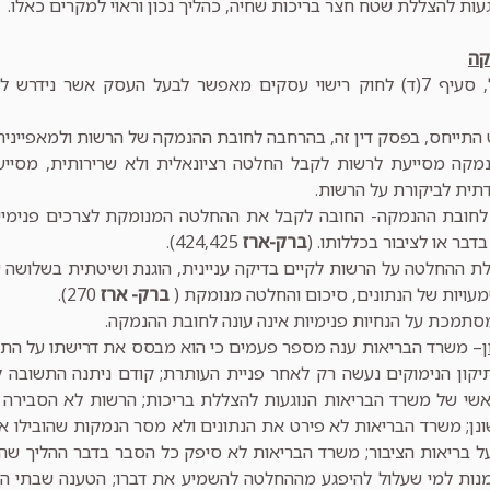
עות להצללת שטח חצר בריכות שחיה, כהליך נכון וראוי למקרים כאלו.
קה
כאמור לעיל, סעיף 7(ד) לחוק רישוי עסקים מאפשר לבעל העסק אשר 
תייחס, בפסק דין זה, בהרחבה לחובת ההנמקה של הרשות ולמאפייניה.
מקה מסייעת לרשות לקבל החלטה רציונאלית ולא שרירותית, מסי
תית לביקורת על הרשות.
 לחובת ההנמקה- החובה לקבל את ההחלטה המנומקת לצרכים פנימיי
דבר או לציבור בכללותו. (
ברק-ארז
424,425).
 ההחלטה על הרשות לקיים בדיקה עניינית, הוגנת ושיטתית בשלושה של
ויות של הנתונים, סיכום והחלטה מנומקת (
ברק- ארז
270).
תמכת על הנחיות פנימיות אינה עונה לחובת ההנמקה.
– משרד הבריאות ענה מספר פעמים כי הוא מבסס את דרישתו על התקנ
יקון הנימוקים נעשה רק לאחר פניית העותרת; קודם ניתנה התשובה 
שי של משרד הבריאות הנוגעות להצללת בריכות; הרשות לא הסבירה 
נן; משרד הבריאות לא פירט את הנתונים ולא מסר הנמקות שהובילו א
ל בריאות הציבור; משרד הבריאות לא סיפק כל הסבר בדבר ההליך שה
מנות למי שעלול להיפגע מההחלטה להשמיע את דברו; הטענה שבתי המ