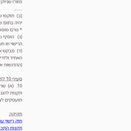
מזורז שניתן (
……..
יהיה בתום ש
* גורם מוסמך ארצי, 
(ג) הוסיף נ
הרישוי וזו ת
(ד) מבקש או
האחיד ולדרישו
(ההדגשות אינ
סעיף 10 לחוק רישוי עסקים קובע:
10.
(א) שר 
תקנות להגנה
מועסקים לצ
חקיקה:
חוק רישוי עסק
תקנות התכנון