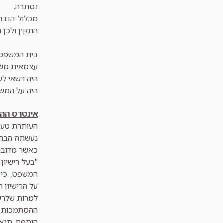
נסתרה.
מכלול הדבר
התקין ולכן 
בית המשפט ה
היה רשאי לע
היה על המשר
אינטרס הה
העותרת טענה
נעשתה הבחנה
כאשר מדובר ב
"בעל רישיון
המשפט, כי 
על הרישיון 
למרות שלרש
ההסתמכות ש
הוספת תנאי 