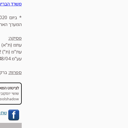
משרד הבריאו
המערך הארצי
פסיקה:
עתמ (ת"א) 27089-02-15
עת"מ (ת") 12552-08-12
עע"מ 4848/04
ספרות:
ברק- 
לציטוט המא
שושי יוסקוביץ
poolshadow/
שתפ