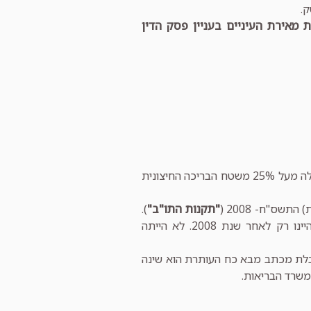
.
 מאירת העיניים בעניין פסק הדין
לאחר חידוש הרישיון בנובמבר 2011, ביקש משרד הבריאות מהעותרת להתקין הצללה מעל 25% משטח הבריכה החיצונית
שס"ח- 2008 (
"תקנות התו"ב"
).
אלא שתקנות אלו הוחלו על בריכות שנבנו רק לאחר כניסת התקנות לתוקף, דהיינו רק לאחר שנת 2008. לא הייתה
בלת מכתב מבא כח העותרת הוא שינה
משרד הבריאות.