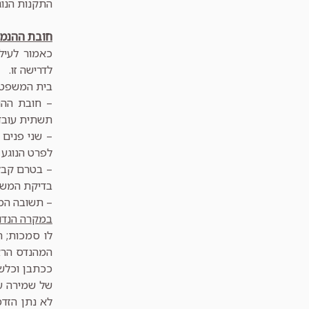
התקנות הנוג
חובת ההנמ
לדרישה זו.
בית המשפט ה
– חובת ההנ
תשתית עובד
– שני פנים
לפרט הנוגע ב
– בטרם קבלת
בדיקת המשמע
– תשובה המס
במקרה הנדון
לו סמכות; ת
המהנדס הרא
ככתבן וכלשו
של שמירה ע
לא נתן הזד