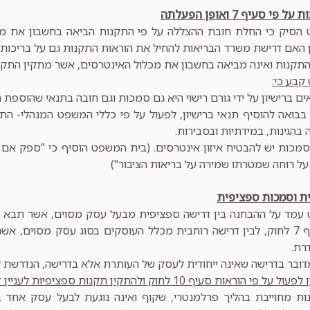
י סעיף 7 ואופן הפעלתה
הסיק כי החלת חובת ההצללה על פי התקנות הביאה בחשבון את מכל
תקנות ואינה מביאה בחשבון את מכלול האינטרסים, אשר מתקין התקנו
קבע כי:
ם ברישיון על ידי גורם רישוי היא גם סמכות וגם חובה בתנאי שהוספת
בבואה להוסיף תנאי ברישיון, לפעול על פי כללי המשפט המנהלי- ה
בהגינות, במידתיות ובסבירות.
מכות יש להבטיח איזון אינטרסים. (בית המשפט הוסיף כי "ספק א
על רוחה שמטרתו שמירה על בריאות הציבור")
ת וסמכות ספציפית
עמד על ההבחנה בין דרישה ספציפית מבעל עסק מסוים, אשר תבא ליד
הוראות סעיף 7 לחוק, לבין דרישה רוחבית מכלל העוסקים בסוג עסק מסוים,
רת.
ובר בדרישה שאינה ייחודית לעסק של העותרת אלא בדרישה, הנדרשת ל
י הוראות סעיף 10 לחוק ולהתקין תקנות ספציפיות לעניין זה.
ת מחוייבת בהליך פרלמנטרי, שקוף ואינה נוגעת לבעל עסק אחד 