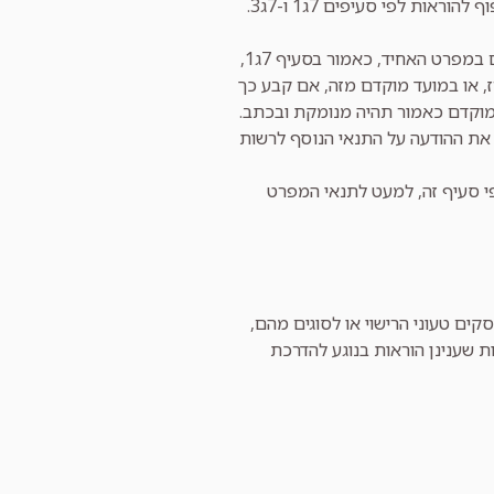
אות לפי סעיפים 7ג1 ו-7ג3.
(ב) תוקפו של תנאי נוסף כאמור בסעיף קטן (א), לגבי עסק שלא נקבעו לגביו תנאים במפרט האחיד, כאמור בסעיף 7ג1,
רז, או במועד מוקדם מזה, אם קבע כך
יר את ההודעה על התנאי הנוסף לרשות
פי סעיף זה, למעט לתנאי המפרט
ים טעוני הרישוי או לסוגים מהם,
ת שענינן הוראות בנוגע להדרכת