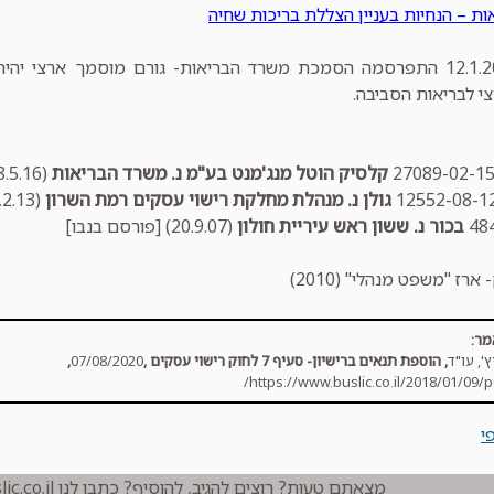
ת – הנחיות בעניין הצללת בריכות שחיה
* ביום 12.1.2020 התפרסמה הסמכת משרד הבריאות- גורם מוסמך ארצי 
 לבריאות הסביבה.
קלסיק הוטל מנג'מנט בע"מ נ. משרד הבריאות
(028.5.16) [פורסם בנבו]
גולן נ. מנהלת מחלקת רישוי עסקים רמת השרון
(10.2.13) [פורסם בנבו]
בכור נ. ששון ראש עיריית חולון
(20.9.07) [פורסם בנבו]
ארז "משפט מנהלי" (2010)
מר:
', עו"ד
,
הוספת תנאים ברישיון- סעיף 7 לחוק רישוי עסקים
,
07/08/2020
,
https://www.buslic.co.il/2018/01/09/
י
מצאתם טעות? רוצים להגיב, להוסיף? כתבו לנו info@buslic.co.il