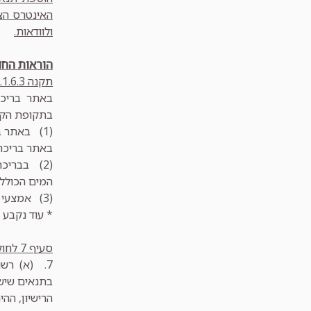
האינטרס הצ
ולוודאות.
הוראות החו
תקנה 21.1.6.3 לתקנות התו"ב קובעת כדלקמן-
באתר בריכת
בתקופת הקי
(1) באתר 
באתר בריכת השחי
המים הכולל;
(3) אמצעי ההצללה האמורים בסעיף זה יהיו יעילים, ככל האפשר, בין השעות 10:00 ו-16:00.
* עוד נקבע ב
סעיף 7 לחוק רישוי עסקים קובע:
7.
(א) רשות
בתנאים שיש 
הרישיון, ההי