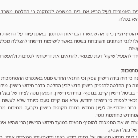
ים האמורים לעיל הביא את בית המשפט למסקנה כי החלטת משרד הב
היא בטלה.
וסיף וציין כי נראה שמשרד הבריאות הסתמך באופן עיוור על הוראות 
שות.
ד להפעיל שיקול דעת עצמאי, להתאים את דרישותיו לנסיבות ולאפשרוי
סתמכות
 כי היה בידה רישיון עסק וכי התנאי החדש פגוע באינטרס ההסתמכות 
 בין החלטה להנפיק רישיון חדש לבין החלטה בדבר חידוש רישיון. מ
ביטול רישיון קיים. בנוסף- בחידוש רישיון, המאזן נוטה לצידו של בעל 
 זכאי לצפות כי רישיונו יחודש, אלא אם קיים טעם מיוחד שלא לעשות כ
ברור שהדרישה לעיון מחדש בתום תקופת רישיון נקבעה מסיבות מהו
המחודש כחותמת גומי.
ות יש את הסמכות להוסיף תנאים במועד חידוש הרישיון הרי שהיא א
ל בעל העסק.
בעת חידוש תיעשה על בסיס מידע רציני ומשמעותי המצדיק אותו, כש