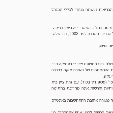
ריאות נעשתה בניגוד לכללי המנהל
תקנות התו"ב. המשרד לא ביצע בדיקה
עצמאית משלו לגבי הנתונים והעובדות בשטח באשר לישימות דרישתו להצללה מכלל הבריכות שנבנו לפני 2008, דבר שלא
ות השוק.
שלה. בית המשפט ציין כי בפסיקה כבר
ידת ההסתמכות של האזרח חזקה בהרבה
העסק.
ן" (
פסק דין בכור
). עם זאת ציין בית
תיות והרשות אינה מחוייבת בחתימה
ינה פטורה מחובת ההתחשבות באינטרס
על הרשות לבצע איזון אינטרסים בין