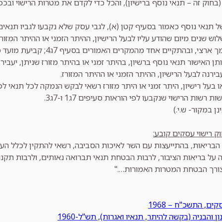
בחוק זה – תנאי נוסף ברישיון), והכל כדי לקדם את מטרות הרישוי ובכפוף להור
לוש שנים מיום שהודע עליו לבעל הרישיון, ההיתר הזמני או ההיתר המזו
ובהתקיים אחד מהמקרים האמורים בסעיף 7ג4; קביעת מועד מוקדם כאמור תהיה מנומקת ובכתב.
ותן האישור תנאי נוסף ברשיון, בהיתר זמני או בהיתר מזורז שניתן, יעב
עבירנה לבעל הרישיון, ההיתר הזמני או ההיתר המזורז.
 בעל רישיון, היתר זמני או היתר מזורז רשאי לבקש הנמקה לכל תנאי ל
ת רשות הרישוי שנקבעו לפי הוראות סעיפים 7ג1 ו-7ג3.
ן במקור- ש.י.)
הבריאות, בהתייעצות עם השר לאיכות הסביבה, רשאי להתקין לכלל העסק
 על בריאות הציבור, לרבות הבטחת תנאי תברואה נאותים, ולרבות תקנו
ורך הבטחת המטרות האמורות…."
ים, התשכ"ח – 1968
 והבניה (בקשה להיתר, תנאיו ואגרות), תש"ל-1960