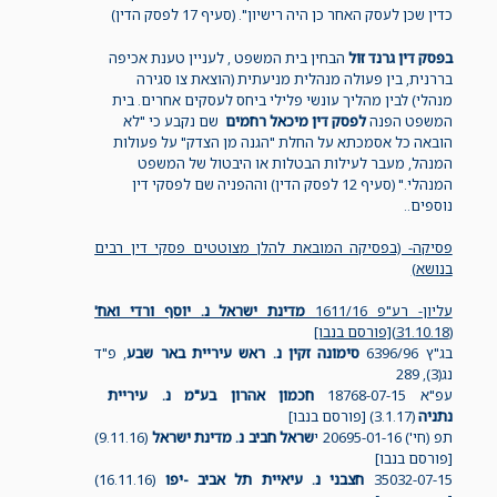
כדין שכן לעסק האחר כן היה רישיון". (סעיף 17 לפסק הדין)
בפסק דין גרנד זול
הבחין בית המשפט , לעניין טענת אכיפה
בררנית, בין פעולה מנהלית מניעתית (הוצאת צו סגירה
מנהלי) לבין מהליך עונשי פלילי ביחס לעסקים אחרים. בית
המשפט הפנה
לפסק דין מיכאל רחמים
שם נקבע כי "לא
הובאה כל אסמכתא על החלת "הגנה מן הצדק" על פעולות
המנהל, מעבר לעילות הבטלות או היבטול של המשפט
המנהלי." (סעיף 12 לפסק הדין) וההפניה שם לפסקי דין
נוספים..
פסיקה- (בפסיקה המובאת להלן מצוטטים פסקי דין רבים
בנושא)
עליון- רע"פ 1611/16
מדינת ישראל נ. יוסף ורדי ואח'
(31.10.18)[פורסם בנבו]
בג"ץ 6396/96
סימונה זקין נ. ראש עיריית באר שבע
, פ"ד
נג(3), 289
עפ"א 18768-07-15
חכמון אהרון בע"מ נ. עיריית
נתניה
(3.1.17) [פורסם בנבו]
תפ (חי') 20695-01-16 י
שראל חביב נ. מדינת ישראל
(9.11.16)
[פורסם בנבו]
35032-07-15
חצבני נ. עיאיית תל אביב -יפו
(16.11.16)