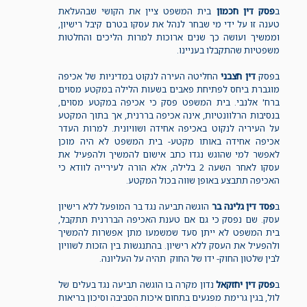
ב
פסק דין חכמון
בית המשפט ציין את הקושי שבהעלאת
טענה זו על ידי מי שבחר לנהל את עסקו בטרם קיבל רישיון,
וממשיך ועושה כך שנים ארוכות למרות הליכים והחלטות
משפטיות שהתקבלו בעניינו.
בפסק
דין חצבני
החליטה העירה לנקוט במדיניות של אכיפה
מוגברת ביחס לפתיחת פאבים בשעות הלילה במקטע מסוים
ברח' אלנבי. בית המשפט פסק כי אכיפה במקטע מסוים,
בנסיבות הרלוונטיות, אינה אכיפה בררנית, אך בתוך המקטע
על העיריה לנקוט באכיפה אחידה ושוויונית. למרות העדר
אכיפה אחידה באותו מקטע- בית המשפט לא היה מוכן
לאפשר למי שהוגש נגדו כתב אישום להמשיך ולהפעיל את
עסקו לאחר השעה 2 בלילה, אלא הורה לעירייה לוודא כי
האכיפה תתבצע באופן שווה בכול המקטע.
ב
פסד דין גלינה בר
הוגשה תביעה נגד בר המופעל ללא רישיון
עסק. שם נפסק כי גם אם טענת האכיפה הבררנית תתקבל,
בית המשפט לא ייתן סעד שמשמעו מתן אפשרות להמשיך
ולהפעיל את העסק ללא רישיון. בהתנגשות בין הזכות לשוויון
לבין שלטון החוק- ידו של החוק תהיה על העליונה.
ב
פסק דין יחזקאל
נדון מקרה בו הוגשה תביעה נגד בעלים של
לול, בגין גרימת מפגעים בתחום איכות הסביבה וסיכון בריאות