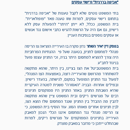
"אכיפה בררנית" ורישוי עסקים
בתי המשפט נוטים שלא לקבל טענות של "אכיפה בררנית"
בתחום רישוי עסקים, למרות שזו טענה מאד "פופולארית".
בית המשפט, ככלל, לא ייתן "היתר" להפעלת עסק ללא
רישיון, גם אם היה על הרשות להגיש כתבי אישום נגד אנשים
או עסקים נוספים בנסיבות העניין.
בפסק דין יאיר השחר
נדון מקרה בו העירייה הוציאה צו הריסה
מנהלי למחסום לחניון, בטענה שעל פי ההנחיות המרחביות
היה צורך להוציא למחסום היתר בניה, וכי החניון עצמו פועל
בניגוד לתב"ע.
בית המשפטביטל את הצו בציינו, בין היתר, שהוא מתקשה
להשתחרר מהרושם שהעירייה רוצה, באמצעות הצו המנהלי,
לפעול נגד החניון המופעל במקום, לגישתה, בהעדר רישיון.
ובמילים אחרות- הבניה "האסורה" משנית למטרה העיקרית
שהיא השבתת החניון. באוזר החניון היו ממוקמים חניונים
רבים על מגרשים ריקים ובית המשפט ציין שהוא מתקשה
להבין מה ההבדל בין החניון שנגד המחסום שלו הוצא הצו,
לבין חניונים אחרים מאותו הסוג. עוד הוסיף בית המשפט, כי
צו הריסה מנהלי נגד המחסום איננו הכלי הנכון למאבק
העירייה בחניונים הממוקמים על מגרשים ריקים, למרות
שבהחלט ייתכן כי מדובר במאבק מוצדק.