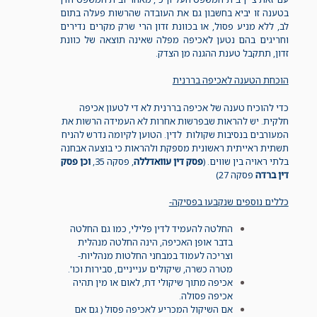
בטענה זו יביא בחשבון גם את העובדה שהרשות פעלה בתום
לב, ללא מניע פסול, או בכוונת זדון הרי שרק מקרים נדירים
וחריגים בהם נטען לאכיפה מפלה שאינה תוצאה של כוונת
זדון, תתקבל טענת ההגנה מן הצדק.
הוכחת הטענה לאכיפה בררנית
כדי להוכיח טענה של אכיפה בררנית לא די לטעון אכיפה
חלקית. יש להראות שבפרשות אחרות לא העמידה הרשות את
המעורבים בנסיבות שקולות לדין. הטוען לקיומה נדרש להניח
תשתית ראייתית ראשונית מספקת ולהראות כי בוצעה אבחנה
בלתי ראויה בין שווים. (
פסק דין עוואדללה
, פסקה 35,
וכן פסק
דין ברדה
פסקה 27)
כללים נוספים שנקבעו בפסיקה-
החלטה להעמיד לדין פלילי, כמו גם החלטה
בדבר אופן האכיפה, הינה החלטה מנהלית
וצריכה לעמוד במבחני החלטות מנהליות-
מטרה כשרה, שיקולים ענייניים, סבירות וכו'.
אכיפה מתוך שיקולי דת, לאום או מין תהיה
אכיפה פסולה.
אם השיקול המכריע לאכיפה פסול ( גם אם