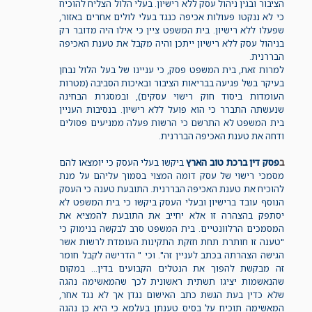
הציבור ובגין ניהול עסק ללא רישיון. בעלי הלול הצליח להוכיח
כי לא ננקטו פעולות אכיפה כנגד בעלי לולים אחרים באזור,
שפעלו ללא רישיון. בית המשפט ציין כי אילו היה מדובר רק
בניהול עסק ללא רישיון ייתכן והיה מקבל את טענת האכיפה
הבררנית.
למרות זאת, בית המשפט פסק, כי עניינו של בעל הלול נבחן
בעיקר בשל פגיעה בבריאות הציבור ובאיכות הסביבה (מטרות
העומדות ביסוד חוק רישוי עסקים), ובמסגרת הבחינה
שנעשתה התברר כי הוא פועל ללא רישיון. בנסיבות העניין
בית המשפט לא התרשם כי הרשות פעלה ממניעים פסולים
ודחה את טענת האכיפה הבררנית.
ב
פסק דין ברכת טוב הארץ
ביקשו בעלי העסק כי יומצאו להם
מסמכי רישוי של עסק דומה המצוי בסמוך עליהם על מנת
להוכיח את טענת האכיפה הבררנית. התובעת טענה כי העסק
הנוסף עובד ברישיון ובעלי העסק ביקשו כי בית המשפט לא
יסתפק בהצהרה זו אלא יחייב את התובעת להמציא את
המסמכים הרלוונטיים. בית המשפט סרב לבקשה בנימוק כי
"טענה זו חותרת תחת חזקת התקינות העומדת לרשות אשר
הגישה הצהרתה בכתב לעניין זה". וכי " הדרישה לקבל חומר
זה מבקשת להפוך את הנטלים הקבועים בדין… במקום
שהנאשמות יציגו תשתית ראשונית לכך שהמאשימה נהגה
שלא כדין בעת הגשת כתב האישום נגדן אך לא נגד אחר,
המאשימה תוכיח על בסיס טענתן בעלמא כי היא כן נהגה