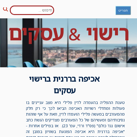
חפש:
Ski
תפריט
חיפו
t
conten
רישוי
עסקים
&
אכיפה בררנית ברישוי
עסקים
טענת ההפליה בהעמדה לדין פלילי היא מצב עניינים בו
פעולות ומחדלי רשויות האכיפה הביאו לכך כי רק חלק
מהמעורבים במעשה פלילי הועמדו לדין, וזאת על אף שזהות
נסיבותיהם ומעשיהם של כל המעורבים מצדיקים הגשת כתב
אישום נגד כולם" (פס"ד ורדי, עמ' 23). או במילים אחרות -
"אכיפה בררנית היא אכיפה הפוגעת בשוויון במובן זה