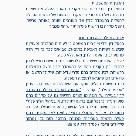
וההגינות המשפטית.
בפסק דין ורדי נדונו שני מקרים. האחד העלה את שאלת
תחולתה של הדוקטרינה במקרה בו טעות של הרשות הובילה
להפליה בהעמדה לדין של מעורבים שונים באותה פרשה,
והשני מקרה בו הרשות פעלה תוך שיהוי מכביד.
אכיפה מפלה ללא כוונת זדון
בפסק דין ורדי ציין בית המשפט כי לעיתים מחדלים ופעולות
שביצעו רשויות האכיפה בתום-לב מביאים לכך כי רק חלק
מהמעורבים הועמדו לדין, וזאת ללא סיבה.
לעניין האחריות שיש לייחס לרשות- בית המשפט מצא לנכון
להבחין בין מקרים בהם אי ההעמדה לדין נבעה מרשלנות
הרשויות, לבין מקרים בהם סדרי עדיפויות, שיקולי תקציב, או
כח אדם הם שהביאו לתוצאה המפלה.
בית המשפט העליון סוקר את השתלשלות הפסיקה בעניין
"אכיפה מפלה", וקובע כי
"הטענה לאפליה פסולה בהעמדה
לדין בעילה של הגנה מן הצדק, חולשת גם על מקרים בהם
טוען הנידון כי נפל פגם בהעמדתו לדין, או בניהול הליך פלילי
נגדו, ולו משום חדלונה של הרשות, בטעות שנפלה על ידה
בתום לב, או בגין מחדלים מצידה (זאת לצד מקרים בהם
פעלה הרשות בשרירות מכוונת, בחוסר תום לב, ומתוך
שיקולים זרים".
( פס"ד ורדי, עמ' 38).
עם זאת ציין בית המשפט העליון כי, מאחר ובית המשפט הדן