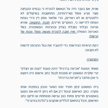
שנית, אם בעבר היה על הנאשם להוכיח כי בבסיס ההבחנה
מצוי מניע פסול (שרירותיות, התחשבות בשיקולים לא
רלוונטיים או לא ראויים), הרי שלאור פסק דין ורדי נפתח
הפתח לדרישה כי, המקרים חריגים,
תוכח התוצאה
, שהיא
פגיעה הבלתי נסבלת בצדק ובהגינות המשפטית, בשל
האכיפה המפלה
ואין חובה להוכיח מעשה פסול מכוון של
הרשות
.
רמת הראיות הנדרשות כדי להעביר את נטל ההוכחה לרשות
לא נקבעה.
הסנקציה
מאחר וטענת "אכיפה בררנית" הינה טענת "הגנה מן הצדק"
הרי שלבית המשפט יש סמכות לבטל כתב אישום היה וימצא
כי אכן מדובר ב"אכיפה בררנית".
בית המשפט יבחן תמיד מהו הסעד הנכון בנסיבות אותו
מקרה. כתב האישום יבוטל רק אם לא ניתן לרפא את הפגם
באמצעים חריפים פחות כגון ענישה מופחתת או תיקון כתב
האישום, והכל בהתאם לכללים שנקבעו ב"הלכת בורוביץ'".