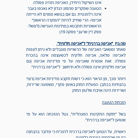
אינו השיקול היחיד), האכיפה תהיה פסולה.
הטענה שמקרים מהסוג הנדון לא נאכפו בעבר
אינה רלוונטית. גם אם בנושא מסוים לא הייתה
אכיפה- הרי שחייב להיות "המקרה הראשון".
הראשוניות תתבטא במתינות הענישה (למשל-
פסק דין שרעבי פסקה 19).
מה בין "אכיפה בררנית" ל"אכיפה חלקית".
מאחר ומשאבי האכיפה של הרשויות מוגבלים ולא ניתן לצפות
לאכיפה מלאה, אכיפה חלקית לכשעצמה אינה בהכרח
פסולה. זאת אומרת שאכיפה על פי מדיניות אכיפה (גם
אכיפה חלקית) אינה פסולה ולא תיחשב ל"אכיפה בררנית".
ויותר מכך, מן הראוי הוא כי רשות תקבע מדיניות אכיפה (רצוי
בהנחיות בכתב). הפעלת החוק באופן מקרי, משמעה שרירות,
ושרירות הינה אויבת שלטון החוק.
הוכחת הטענה
בשל "חזקת התקינות המנהלית", נטל ההוכחה הוא על מי
שטוען ל"אכיפה בררנית".
ראשית, על הטוען לאכיפה בררנית להוכיח כי מדובר בהבחנה
בין מי שהדמיון ביניהם רלוונטי.