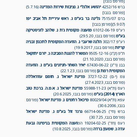
[פורסם בנבו]
ברש 4252/16
יהושע אלגלי נ. נציבות שירות המדינה
(5.7.16)
[פורסם בנבו]
ברם 7515/07
גלינה בר בע"מ נ. ראש עיריית תל אביב יפו
(5.9.07)[פורסן בנבו]
רע"ס 61012-06-19
מועצה מקומית ג'ת נ. שלהב לוגיסטיקה
בע"מ
(פורסם בנבו, 29.5.20)
רע"פ 302/17
הלנה שרעבי נ. הוועדה המקומית לתכנון ובניה
קריות
(פורסם בנבו, 19.9.2017)
ת"פ (ק"ג) 9505-12-16
המשרד להגנת הסביבה נ. יורם יחזקאל
(פורסם בנבו, 21.10.2020)
בבנ (ר"ג) 67430-06-22
יאיר השחר-חניונים בע"מ נ. הוועדה
המקומית רמת גן
(פורסם בנבו, 22.1.23)
צמ (י-ם) 3727-12-22
מדינת ישראל נ. חוסם עוודאללה
(פורסם בנבו, 27.4.2023)
רעס (ת"א) 55988-11-23
מדינת ישראל נ. א.מ.ה. ברכת טוב
הארץ (2014) בע"מ
(פורסם בנבו, 20.6.2025)
עפא (ת"א) 80029/04
מיכאל רחמים נ. מדינת ישראל
(פורסם
בנבו, 30.6.2006)
ברש (חי') 66714-06-25
גרנד זול בע"מ נ. מדינת ישראל
(פורסם בנבו, 30.7.25)
רעס (חד') 19204-02-25 המ
ועצה המקומית בנימינה גבעת
עדה נ. שמעון ברדה
(פורסם בנבו, 10.8.2025)