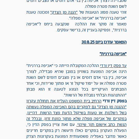
שמבדילה לצורך אכיפה בין בני אדם דומים או מצבים דומים
לשם השגת מטרה פסולה.
זוהי טענה מסוג הטענות של
"הגנה מן הצדק"
ומכונה טענת
"אכיפה בררנית" או "אכיפה מפלה".
מאמר זה סוקר את ההלכה שנקבעה ביחס ל"אכיפה
בררנית", ופסיקה בעניין זה, ברישוי עסקים.
המאמר עודכן ביום 30.8.25
"אכיפה בררנית"
עד פסק דין ורדי
ההלכה המקובלת הייתה כי "אכיפה בררנית"
הינה אכיפה הפוגעת בשוויון במובן שהיא מבדילה, לצורך
אכיפה, בין בני אדם דומים או בין מצבים דומים לשם השגת
מטרה פסולה או על יסוד שיקול זר או מתוך שרירות, וכי אחד
המבחנים העיקריים בכל הנוגע לטענה זו הוא מבחן
"ההתנהגות הבלתי נסבלת של הרשות".
בפסק דין ורדי
הרחיב בית המשפט העליון את תחולת עקרון
"ההגנה מן הצדק" גם למקרים בהם האכיפה המפלה נעשתה
בשל רשלנות, או טעות בשיקול הדעת מצד הרשות. דהיינו,
במקרים של אכיפה מפלה שלא מתוך כוונת זדון, ובכלל זה
הגשת כתב אישום תוך שיהוי.
עם זאת צויין בפסק הדין כי,
הפעלת העקרון במקרים כאלו תיעשה רק במקרים חריגים
כאשר מדובר באפליה משמעותית הפוגעת בעקרונות הצדק