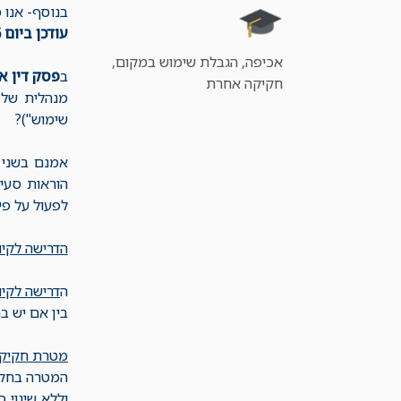
בנוסף- אנו 
עודכן ביום 8.3.26
קטגוריות
אכיפה
,
הגבלת שימוש במקום
,
ב
פסק דין א
חקיקה אחרת
מנהלית של
שימוש")?
אמנם בשני 
לפעול על פי
הדרישה לקיום התנא
ה
דרישה לקיום התנאי
בין אם יש בה
מטרת חקיקת סעיף 3 לח
המטרה בחקיק
וללא שינוי 