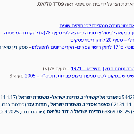
ארכת הצו על ידי בית המשפט- ראה
פס"ד טליאס.
 צווי סגירה מנהליים לפי חוקים שונים
שה לביטול צו סגירה שהוצא לפי סעיף 78(א) לפקודת המשטרה
 20 לחוק רישוי עסקים
קים- הקריטריונים להפעלתו
–
פסק דין מיאו ו
 [נוסח חדש], תשל"א – 1971
– סעיף 78(א)
ימוש במקום לשם מניעת ביצוע עבירות, תשס"ה – 2005
סעיף 3
גיאורגי אליקשוילי נ. מדינת ישראל- משטרת ישראל
(11.1.17)- לא פורסם
סאמר אסדי נ. משטרת ישראל , תחנת עכו
(פורסם בנבו, 2.12.19)
638
מדינת ישראל נ. דוד טליאס
(פורסם בנבו, 2.9.2025)