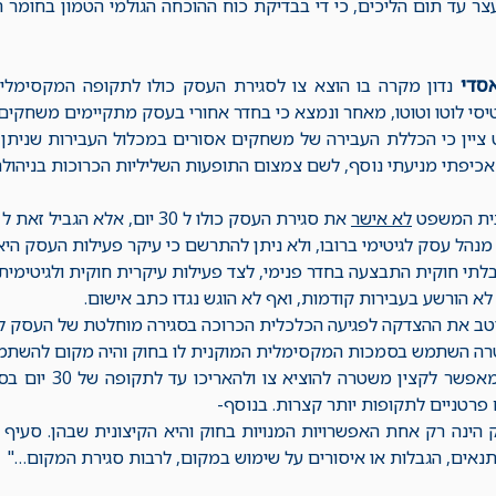
 עד תום הליכים, כי די בבדיקת כוח ההוכחה הגולמי הטמון בחומר הח
סדי
סי לוטו וטוטו, מאחר ונמצא כי בחדר אחורי בעסק מתקיימים משחקים 
יין כי הכללת העבירה של משחקים אסורים במכלול העבירות שניתן בג
אכיפתי מניעתי נוסף, לשם צמצום התופעות השליליות הכרוכות בניהול
בית המשפט
לא אישר
את סגירת העסק כולו ל 30 יום, אלא הגביל זאת ל 10 ימים בלבד מהנימוקים הבאים:
נהל עסק לגיטימי ברובו, ולא ניתן להתרשם כי עיקר פעילות העסק הי
לתי חוקית התבצעה בחדר פנימי, לצד פעילות עיקרית חוקית ולגיטימית
א הורשע בעבירות קודמות, ואף לא הוגש נגדו כתב אישום.
יטב את ההצדקה לפגיעה הכלכלית הכרוכה בסגירה מוחלטת של העסק לח
ה השתמש בסמכות המקסימלית המוקנית לו בחוק והיה מקום להשתמש ב
סעיף 3(ב) מאפשר ל
 פרטניים לתקופות יותר קצרות. בנוסף-
תנאים, הגבלות או איסורים על שימוש במקום, לרבות סגירת המקום…"