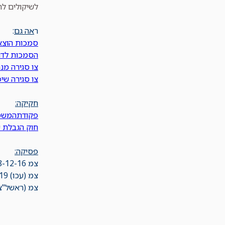
לשיקולים לה
ר
אה גם
:
סמכות הוצאת
הסמכות לדון בבק
צו סגירה מנהלי – סעיף
צו סגירה שיפוטי- ס' 17 לחוק רישוי עס
חקיקה:
פקודתהמשטרה
חוק הגבלת ש
פסיקה:
צמ 54428-12-16
צמ (עכו) 62131-11-19
צמ (ראשל"צ) 69-08-25