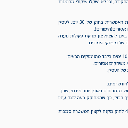
קירה, וכי לא ישקלו שיקולי מהימנות
נדון מקרה בו הוצא צו לסגירת העסק כולו לתקופה המקסימלית האפשרית בחוק של 30 יום, לעסק
אסורים(הימורים).
ינן להוציא צון מניעת פעולות נועדה
ם של משחקי הימורים.
א משחקים אסורים.
 של העסק.
ודש ימים.
סמכות זו באופן יותר מידתי, שכן-
קצין משטרה להוציא צו ולהאריכו עד לתקופה של 30 יום בסך הכול, כך שהמחוקק ראה לנגד עיניו
סגירת העסק הינה רק אחת האפשרויות המנויות בחוק והיא הקיצונית שבהן. סעיף 4 לחוק מקנה לקצין המשטרה סמכות