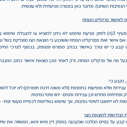
הנסיבות השתנו). מדובר כאן במטרה מניעתית ולא עונשית.
 לאישור פרקליט המחוז
לפי הוראת סעיף 3(ה) לחוק מניעת שימוש לא ניתן להוציא צו להגבלת 
אם אישר זאת פםרקליט המחוז ששוכנע כי הוצאת הצו מוצדקת בשל שינו
קבע כי יש צורך באישור בכתב מפורש ומנומק, בכפוף לצרכי החיס
בעל פה של פרקליט המחוז, ורק לאחר מכן הוצאת אישור כתוב המגבה
-
נקבע כי:
עבירות שלא מופיעות בתוספת (ולא משנה דרגת חומרתן) לא יוכל להוות ש
 ופתיחתו מחדש וכן עבירות סמים- יהוו שינוי נסיבות.
ות לא ייחשבו לשינוי נסיבות, אך שימוש באלימות לכפיית מעשי זנות- כ
 הנדרשות להוצאת הצו
קבע על בסיס ההלכה שנקבעה בפסק דין מיאו והאו, המשווה את שיקו