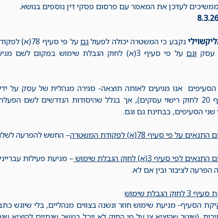
ממשיכים לעדכן את המאמר עם פרסום פסקי דין נוספים בנושא.
ליקשוילי
נקבע כי המשטרה יכולה לפעול
גם
על פי סעיף 
 עסק
וגם
על פי סעיף 3(א) לחוק הגבלת שימוש במקום לשם 
הסעיפים אנו מגיעים לאותה תוצאה- סגירה מנהלית של עסק על ידי 
הוראות סעיף 20 לחוק רישוי עסקים), אך בגלל שהיסודות הנדרשים לשם 
 שני הסעיפים, בבחינת גם וגם.
ים על פי סעיף 78(א) לפקודת המשטרה
– החשש להפרעה לשלום
ם לפי סעיף 3(א) לחוק הגבלת שימוש
– מניעת פעילות עברייני
 הפרעה לציבור ובין אם לא.
וק הגבלת שימוש
ת הסעיף- מניעת שימוש חוזר ונשנה בצווים מנהליים, בלי שיוגש כתב
סיבות. (שוטר שהוציא צו על פי החוק לא יוכל במשך שנתיים להוציא שו