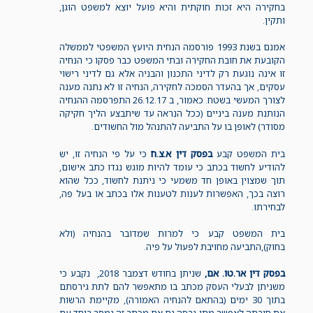
בחקירה היא זכות חוקתית והיא פועל יוצא למשפט הוגן,
ותקין.
אמנם בשנת 1993 פורסמה הנחית היועץ המשפטי לממשלה
הקובעת את חובת החקירה ובתי המשפט כבר פסקו כי הנחיה
זו אינה נוגעת רק לדיני התכנון והבניה אלא גם לדיני רישוי
עסקים, אך בהעדר הסמכה לחקירה, הנחיה זו לא נתנה מענה
לצורך המעשי בשטח. כאמור, ב 26.12.17 התפרסמה ההנחיה
הנותנת מענה ביניים (ככל הנראה עד שיתבצע הליך חקיקה
מסודר) לאופן בו על התביעה להתנהל מול החשודים.
בית המשפט קבע
בפסק דין א.צ.ח
כי על פי הנחיה זו, יש
להודיע לחשוד בכתב כי עומד להיות מוגש נגדו כתב אישום,
תוך שמצוין באופן חד משמעי כי ניתנת לחשוד, ככל שהוא
רוצה בכך, האפשרות לענות לטענות אלו בכתב או בעל פה,
לבחירתו.
בית המשפט קבע כי למרות שמדובר בהנחיה (ולא
בחוק),התביעה מחויבת לפעול על פיה.
בפסק דין אר.טו. אם,
שניתן בחודש דצמבר 2018, נקבע כי
משניתן לבעלי העסק מכתב בו מתאפשר להם לתת גירסתם
בתוך 30 ימים (בהתאם להנחיה האמורה), מקיימת הרשות