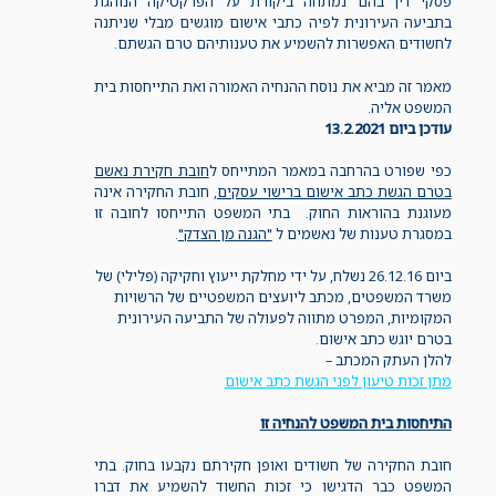
פסקי דין בהם נמתחה ביקורת על הפרקטיקה הנוהגת
בתביעה העירונית לפיה כתבי אישום מוגשים מבלי שניתנה
לחשודים האפשרות להשמיע את טענותיהם טרם הגשתם.
מאמר זה מביא את נוסח ההנחיה האמורה ואת התייחסות בית
המשפט אליה.
עודכן ביום 13.2.2021
כפי שפורט בהרחבה במאמר המתייחס ל
חובת חקירת נאשם
בטרם הגשת כתב אישום ברישוי עסקים
, חובת החקירה אינה
מעוגנת בהוראות החוק. בתי המשפט התייחסו לחובה זו
במסגרת טענות של נאשמים ל
"הגנה מן הצדק"
.
ביום 26.12.16 נשלח, על ידי מחלקת ייעוץ וחקיקה (פלילי) של
משרד המשפטים, מכתב ליועצים המשפטיים של הרשויות
המקומיות, המפרט מתווה לפעולה של התביעה העירונית
בטרם יוגש כתב אישום.
להלן העתק המכתב –
מתן זכות טיעון לפני הגשת כתב אישום
התיחסות בית המשפט להנחיה זו
חובת החקירה של חשודים ואופן חקירתם נקבעו בחוק. בתי
המשפט כבר הדגישו כי זכות החשוד להשמיע את דברו