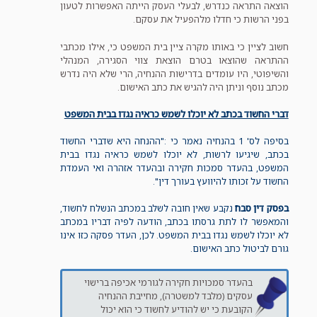
הוצאה התראה כנדרש, לבעלי העסק הייתה האפשרות לטעון
בפני הרשות כי חדלו מלהפעיל את עסקם.
חשוב לציין כי באותו מקרה ציין בית המשפט כי, אילו מכתבי
ההתראה שהוצאו בטרם הוצאת צווי הסגירה, המנהלי
והשיפוטי, היו עומדים בדרישות ההנחיה, הרי שלא היה נדרש
מכתב נוסף וניתן היה להגיש את כתב האישום.
דברי החשוד בכתב לא יוכלו לשמש כראיה נגדו בבית המשפט
בסיפה לס' 1 בהנחיה נאמר כי :"ההנחה היא שדברי החשוד
בכתב, שיגיעו לרשות, לא יוכלו לשמש כראיה נגדו בבית
המשפט, בהעדר סמכות חקירה ובהעדר אזהרה ואי העמדת
החשוד על זכותו להיוועץ בעורך דין".
בפסק דין סבח
נקבע שאין חובה לשלב במכתב הנשלח לחשוד,
והמאפשר לו לתת גרסתו בכתב, הודעה לפיה דבריו במכתב
לא יוכלו לשמש נגדו בבית המשפט. לכן, העדר פסקה כזו אינו
גורם לביטול כתב האישום.
בהעדר סמכויות חקירה לגורמי אכיפה ברישוי
עסקים (מלבד למשטרה), מחייבת ההנחיה
הקובעת כי יש להודיע לחשוד כי הוא יכול