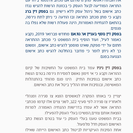
את חובתה לאפשר מתן גרסה גם אם מכתב זה נמסר ביחד עם
התראה המודיעה לבעל העסק כי בכוונת הרשות להגיש נגדו
כתב אישום בשל ניהול עסק ללא רישיון. גם
בפסק דין ברג
נקבע כי מתן מכתב התראה ובו הודעה כי ניתן לתת גירסה,
בהתאם להנחיות האמורות, הינה פעולת רשות שלא נפלו בה
פגמים.
בפסק דין נוסף בעניין אר.טו.אם
מחודש פברואר 2019, נקבע
כאמור לעיל, ועוד הוסיף בית המשפט כי מכתב ההתראה
חתום על ידי מפקח, שאינו מוסמך להגיש כתב אישום, ומשום
כך לא ניתן לומר כי מדובר בהחלטה להגיש כתב אישום
הנגועה בפגם.
בפסק דין ניניו
עמד בית המשפט על החשיבות של קיום
ההוראה וקבע כי אי זימון נאשם למסירת גירסה בטרם הגשת
כתב אישום בנסיבות התיק הינו פגם מהותי בהתנהלות
המאשימה, ובנסיבות אותו ההליך ביטל את כתב האישום.
יצויין כי באותו המקרה לנאשמים הוצא צו סגירה ומנהלי
ולאחריו צו סגירה לפי סעיף 22ב, לשני צוים אלו קדמו מכתבי
התראה אשר לא עמדו בדרישות ההנחיה האמורה. למרות
הוצאת אותם צווים,המשיכו בעלי העסק להפעילו.
בבית המשפט טענו בעלי העסק כי עוד בטרם הגשת כתב
האישום העסק חדל מלפעול.
אחת הסיבות העיקריות לביטול כתב האישום הייתה שאילו