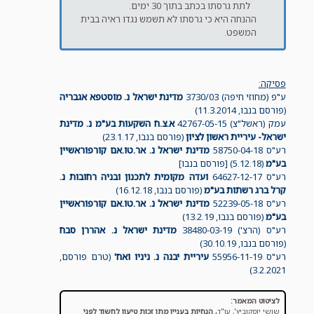
לתת גרסתו בכתב בתוך 30 ימים.
ההנחה היא כי גרסתו לא תשמש נגדו ראיה בבית
המשפט.
פסיקה:
ע"פ (מחוזי חיפה) 3730/03
מדינת ישראל נ. מוסטפא אגבריה
(פורסם בנבו, 11.3.2014)
עמק (ראשל"צ) 42767-05-15
א.צ.ח השקעות בע"מ נ. מדינת
ישראל- עיריית ראשון לציון
(פורסם בנבו, 23.1.17)
רע"ס 58750-04-18
מדינת ישראל נ. אר.טו.אם קורפוראשיין
בע"מ
(5.12.18) [פורסם בנבו]
רע"ס 64627-12-17
ועדה מקומית לתכנון ובניה רחובות נ.
קרל ברג רשתות בע"מ
(פורסם בנבו, 16.12.18)
רע"ס 52239-05-18
מדינת ישראל נ. אר.טו.אם קורפוראשיין
בע"מ
(פורסם בנבו, 13.2.19)
רע"ס (הרצ') 38480-03-19
מדינת ישראל נ. אהררן סבח
(פורסם בנבו, 30.10.19)
רע"ס 55956-11-19
עיריית יבנה נ. ניניו ואח'
(טרם פורסם,
3.2.2021)
לציטוט המאמר:
שושי יוסקוביץ', עו"ד
,
הנחיות בעניין מתן זכות טיעון לחשוד לפני